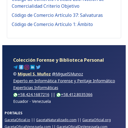
Comercialidad Criterio Objetivo
Código de Comercio Artículo 37: Salvaturas
Código de Comercio Artículo 1: Ámbito
Colección Forense y Biblioteca Personal
©
Miguel S. Muñoz
@MiguelSMunoz
Experto en Informática Forense y Peritaje Informático
Experticias Informáticas
+58.424.1687216
||
+58.412.8035366
Ecuador - Venezuela
PORTALES
GacetaOficial.io
||
GacetaNaturalizado.com
||
GacetaOficial.org
GacetaOficialVenezuela.com
||
GacetaOficialDeVenezuela.com