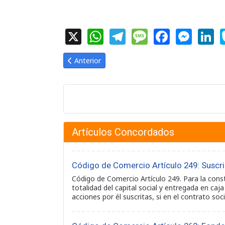
X
WhatsApp
Telegram
Message
Facebook
Messe
Li
Artículo anterior: Código de Comercio Artículo 35:
Anterior
Artículos Concordados
Código de Comercio Artículo 249: Suscri
Código de Comercio Artículo 249. Para la const
totalidad del capital social y entregada en caj
acciones por él suscritas, si en el contrato so