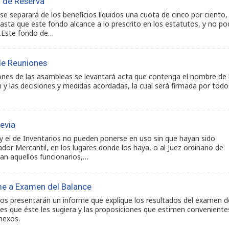
 de Reserva
e separará de los beneficios líquidos una cuota de cinco por ciento,
asta que este fondo alcance a lo prescrito en los estatutos, y no po
al.Este fondo de…
de Reuniones
ones de las asambleas se levantará acta que contenga el nombre de 
 y las decisiones y medidas acordadas, la cual será firmada por todo
evia
o y el de Inventarios no pueden ponerse en uso sin que hayan sido
dor Mercantil, en los lugares donde los haya, o al Juez ordinario de
tan aquellos funcionarios,…
me a Examen del Balance
os presentarán un informe que explique los resultados del examen d
nes que éste les sugiera y las proposiciones que estimen conveniente
nexos.