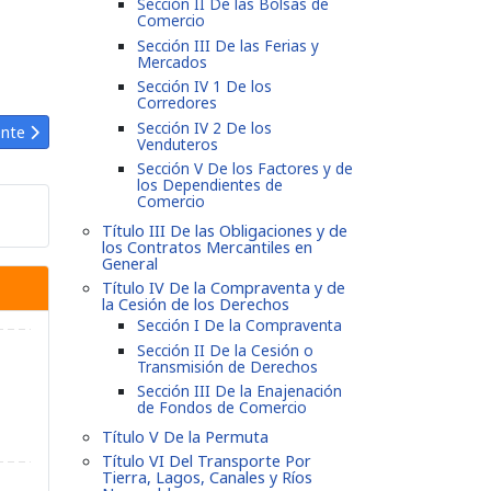
Sección II De las Bolsas de
Comercio
Sección III De las Ferias y
Mercados
Sección IV 1 De los
Corredores
Sección IV 2 De los
ulo siguiente: Código de Comercio Artículo 37: Salvaturas
ente
Venduteros
Sección V De los Factores y de
los Dependientes de
Comercio
Título III De las Obligaciones y de
los Contratos Mercantiles en
General
Título IV De la Compraventa y de
la Cesión de los Derechos
Sección I De la Compraventa
Sección II De la Cesión o
Transmisión de Derechos
Sección III De la Enajenación
de Fondos de Comercio
Título V De la Permuta
Título VI Del Transporte Por
Tierra, Lagos, Canales y Ríos