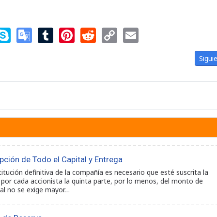
nger
nkedIn
Skype
Google
Tumblr
Pinterest
Reddit
Copy
Email
Translate
Link
 Inventario: Inicio y Fin
Artíc
Sigui
pción de Todo el Capital y Entrega
itución definitiva de la compañía es necesario que esté suscrita la
a por cada accionista la quinta parte, por lo menos, del monto de
cial no se exige mayor…