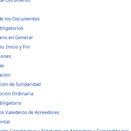
n de Documento
 de los Documentos
bligatorios
ario en General
: Inicio y Fin
iones
as
ación
ción de Solidaridad
pción Ordinaria
bligatorio
os Valederos de Acreedores
ental