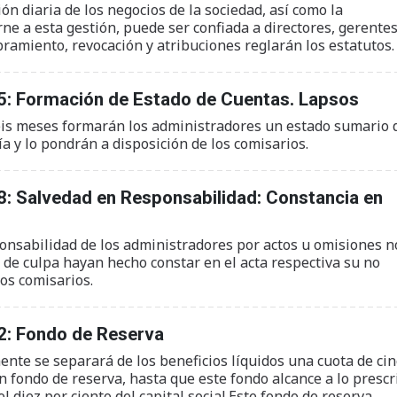
ón diaria de los negocios de la sociedad, así como la
rne a esta gestión, puede ser confiada a directores, gerente
ramiento, revocación y atribuciones reglarán los estatutos.
5: Formación de Estado de Cuentas. Lapsos
eis meses formarán los administradores un estado sumario 
ía y lo pondrán a disposición de los comisarios.
: Salvedad en Responsabilidad: Constancia en
ponsabilidad de los administradores por actos u omisiones n
 de culpa hayan hecho constar en el acta respectiva su no
os comisarios.
2: Fondo de Reserva
nte se separará de los beneficios líquidos una cuota de cin
n fondo de reserva, hasta que este fondo alcance a lo prescr
l diez por ciento del capital social.Este fondo de reserva,