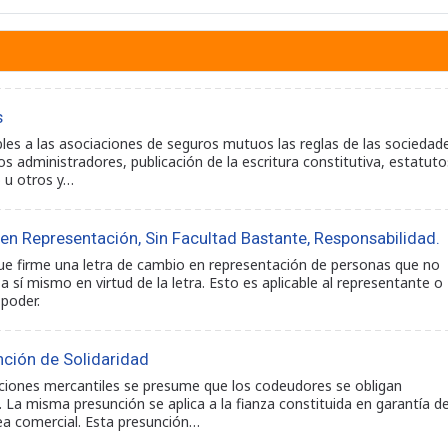
s
bles a las asociaciones de seguros mutuos las reglas de las sociedad
s administradores, publicación de la escritura constitutiva, estatuto
o u otros y…
en Representación, Sin Facultad Bastante, Responsabilidad.
ue firme una letra de cambio en representación de personas que no
 sí mismo en virtud de la letra. Esto es aplicable al representante o
 poder.
nción de Solidaridad
aciones mercantiles se presume que los codeudores se obligan
. La misma presunción se aplica a la fianza constituida en garantía d
sea comercial. Esta presunción…