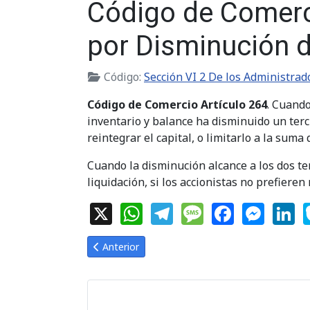
Código de Comerc
por Disminución d
Código:
Sección VI 2 De los Administrad
Código de Comercio Artículo 264
. Cuando
inventario y balance ha disminuido un terc
reintegrar el capital, o limitarlo a la suma
Cuando la disminución alcance a los dos te
liquidación, si los accionistas no prefieren 
X
WhatsApp
Telegram
Message
Facebook
Messe
Li
Artículo anterior: Código de Comercio Artículo 
Anterior