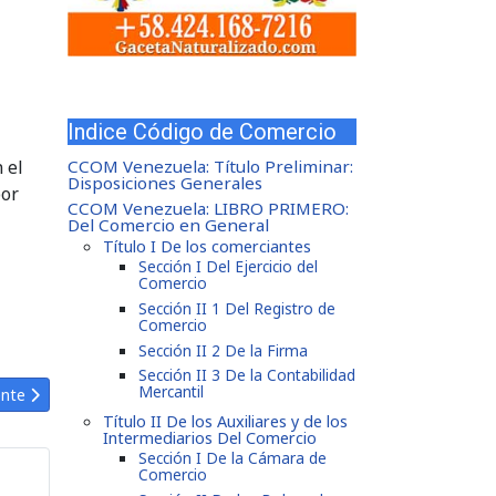
Indice Código de Comercio
 el
CCOM Venezuela: Título Preliminar:
Disposiciones Generales
por
CCOM Venezuela: LIBRO PRIMERO:
Del Comercio en General
Título I De los comerciantes
Sección I Del Ejercicio del
Comercio
Sección II 1 Del Registro de
Comercio
Sección II 2 De la Firma
Sección II 3 De la Contabilidad
Mercantil
ntía Propias Acciones .
ulo siguiente: Código de Comercio Artículo 265: Formación de Estado
ente
Título II De los Auxiliares y de los
Intermediarios Del Comercio
Sección I De la Cámara de
Comercio