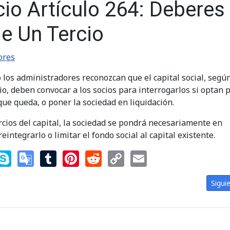
io Artículo 264: Deberes
e Un Tercio
ores
 los administradores reconozcan que el capital social, según
io, deben convocar a los socios para interrogarlos si optan 
 que queda, o poner la sociedad en liquidación.
rcios del capital, la sociedad se pondrá necesariamente en
reintegrarlo o limitar el fondo social al capital existente.
nger
nkedIn
Skype
Google
Tumblr
Pinterest
Reddit
Copy
Email
Translate
Link
263: Prohibición Adquirir Acciones: de Préstamos o Garantías Con Gara
Artíc
Sigui