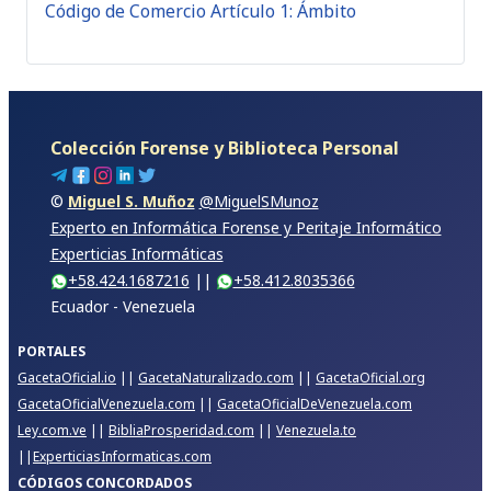
Código de Comercio Artículo 1: Ámbito
Colección Forense y Biblioteca Personal
©
Miguel S. Muñoz
@MiguelSMunoz
Experto en Informática Forense y Peritaje Informático
Experticias Informáticas
+58.424.1687216
||
+58.412.8035366
Ecuador - Venezuela
PORTALES
GacetaOficial.io
||
GacetaNaturalizado.com
||
GacetaOficial.org
GacetaOficialVenezuela.com
||
GacetaOficialDeVenezuela.com
Ley.com.ve
||
BibliaProsperidad.com
||
Venezuela.to
||
ExperticiasInformaticas.com
CÓDIGOS CONCORDADOS