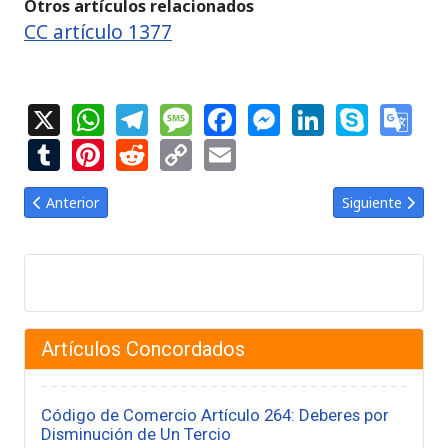
Otros artículos relacionados
CC artículo 1377
X
WhatsApp
Telegram
Message
Facebook
Messenger
LinkedIn
Skype
Goo
Tra
Tumblr
Pinterest
Reddit
Copy
Email
Link
Artículo anterior: Código de Comercio Artículo 36: Prohibiciones
Artículo siguien
Anterior
Siguiente
Artículos Concordados
Código de Comercio Artículo 264: Deberes por
Disminución de Un Tercio