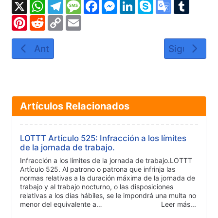
X
WhatsApp
Telegram
Message
Facebook
Messenger
LinkedIn
Skype
Google
Tumbl
Translate
Pinterest
Reddit
Copy
Email
Link
Artículo anterior: LOTTT Artículo 119: Pago de
Artículo si
Anterior
Siguiente
Artículos Relacionados
LOTTT Artículo 525: Infracción a los límites
de la jornada de trabajo.
Infracción a los límites de la jornada de trabajo.LOTTT
Artículo 525. Al patrono o patrona que infrinja las
normas relativas a la duración máxima de la jornada de
trabajo y al trabajo nocturno, o las disposiciones
relativas a los días hábiles, se le impondrá una multa no
menor del equivalente a…
Leer más...