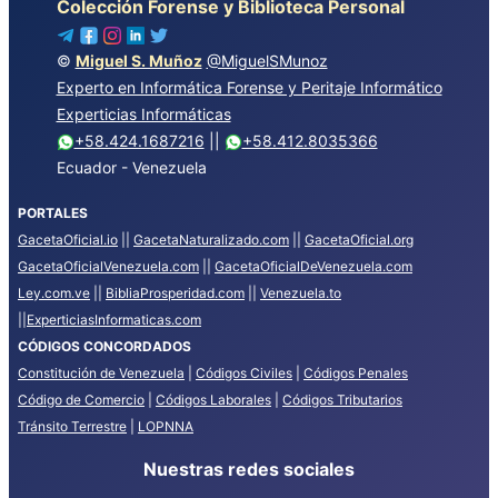
Colección Forense y Biblioteca Personal
©
Miguel S. Muñoz
@MiguelSMunoz
Experto en Informática Forense y Peritaje Informático
Experticias Informáticas
+58.424.1687216
||
+58.412.8035366
Ecuador - Venezuela
PORTALES
GacetaOficial.io
||
GacetaNaturalizado.com
||
GacetaOficial.org
GacetaOficialVenezuela.com
||
GacetaOficialDeVenezuela.com
Ley.com.ve
||
BibliaProsperidad.com
||
Venezuela.to
||
ExperticiasInformaticas.com
CÓDIGOS CONCORDADOS
Constitución de Venezuela
|
Códigos Civiles
|
Códigos Penales
Código de Comercio
|
Códigos Laborales
|
Códigos Tributarios
Tránsito Terrestre
|
LOPNNA
Nuestras redes sociales