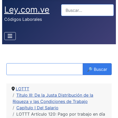
Ley.com.ve
Buscar
Códigos Laborales
🔎 Buscar
LOTTT
Título III: De la Justa Distribución de la
Riqueza y las Condiciones de Trabajo
Capítulo I Del Salario
LOTTT Artículo 120: Pago por trabajo en día