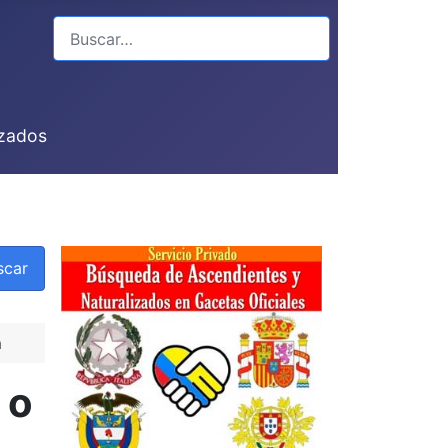
Buscar
izados
scar
a
 o