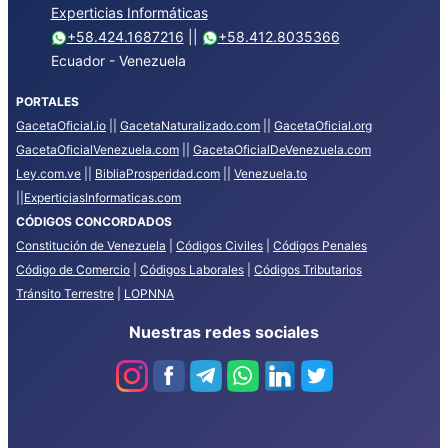
Experticias Informáticas
+58.424.1687216
||
+58.412.8035366
Ecuador - Venezuela
PORTALES
GacetaOficial.io
||
GacetaNaturalizado.com
||
GacetaOficial.org
GacetaOficialVenezuela.com
||
GacetaOficialDeVenezuela.com
Ley.com.ve
||
BibliaProsperidad.com
||
Venezuela.to
||
ExperticiasInformaticas.com
CÓDIGOS CONCORDADOS
Constitución de Venezuela
|
Códigos Civiles
|
Códigos Penales
Código de Comercio
|
Códigos Laborales
|
Códigos Tributarios
Tránsito Terrestre
|
LOPNNA
Nuestras redes sociales