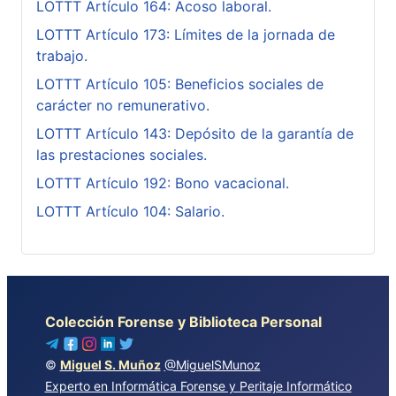
LOTTT Artículo 164: Acoso laboral.
LOTTT Artículo 173: Límites de la jornada de
trabajo.
LOTTT Artículo 105: Beneficios sociales de
carácter no remunerativo.
LOTTT Artículo 143: Depósito de la garantía de
las prestaciones sociales.
LOTTT Artículo 192: Bono vacacional.
LOTTT Artículo 104: Salario.
Colección Forense y Biblioteca Personal
©
Miguel S. Muñoz
@MiguelSMunoz
Experto en Informática Forense y Peritaje Informático