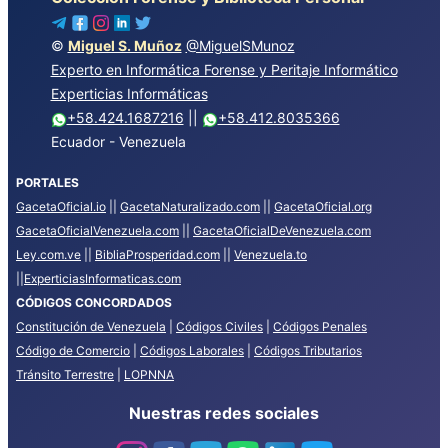
©
Miguel S. Muñoz
@MiguelSMunoz
Experto en Informática Forense y Peritaje Informático
Experticias Informáticas
+58.424.1687216
||
+58.412.8035366
Ecuador - Venezuela
PORTALES
GacetaOficial.io
||
GacetaNaturalizado.com
||
GacetaOficial.org
GacetaOficialVenezuela.com
||
GacetaOficialDeVenezuela.com
Ley.com.ve
||
BibliaProsperidad.com
||
Venezuela.to
||
ExperticiasInformaticas.com
CÓDIGOS CONCORDADOS
Constitución de Venezuela
|
Códigos Civiles
|
Códigos Penales
Código de Comercio
|
Códigos Laborales
|
Códigos Tributarios
Tránsito Terrestre
|
LOPNNA
Nuestras redes sociales