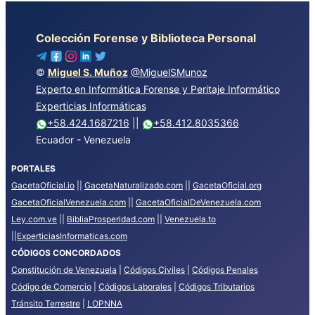
Colección Forense y Biblioteca Personal
©
Miguel S. Muñoz
@MiguelSMunoz
Experto en Informática Forense y Peritaje Informático
Experticias Informáticas
+58.424.1687216
||
+58.412.8035366
Ecuador - Venezuela
PORTALES
GacetaOficial.io
||
GacetaNaturalizado.com
||
GacetaOficial.org
GacetaOficialVenezuela.com
||
GacetaOficialDeVenezuela.com
Ley.com.ve
||
BibliaProsperidad.com
||
Venezuela.to
||
ExperticiasInformaticas.com
CÓDIGOS CONCORDADOS
Constitución de Venezuela
|
Códigos Civiles
|
Códigos Penales
Código de Comercio
|
Códigos Laborales
|
Códigos Tributarios
Tránsito Terrestre
|
LOPNNA