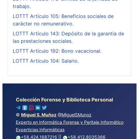
trabajo.
LOTTT Artículo 105: Beneficios sociales de
carácter no remunerativo.
LOTTT Artículo 143: Depósito de la garantía de
las prestaciones sociales.
LOTTT Artículo 192: Bono vacacional.
LOTTT Artículo 104: Salario.
Colección Forense y Biblioteca Personal
©
Miguel S. Muñoz
@MiguelSMunoz
Experto en Informática Forense y Peritaje Informático
Experticias Informáticas
+58.424.1687216
||
+58.412.8035366