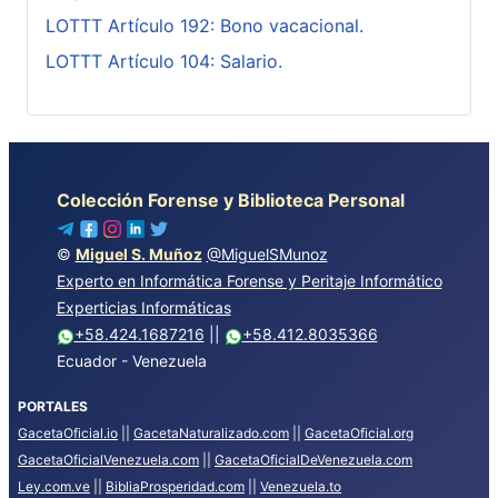
LOTTT Artículo 192: Bono vacacional.
LOTTT Artículo 104: Salario.
Colección Forense y Biblioteca Personal
©
Miguel S. Muñoz
@MiguelSMunoz
Experto en Informática Forense y Peritaje Informático
Experticias Informáticas
+58.424.1687216
||
+58.412.8035366
Ecuador - Venezuela
PORTALES
GacetaOficial.io
||
GacetaNaturalizado.com
||
GacetaOficial.org
GacetaOficialVenezuela.com
||
GacetaOficialDeVenezuela.com
Ley.com.ve
||
BibliaProsperidad.com
||
Venezuela.to