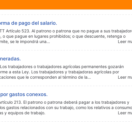
orma de pago del salario.
TTT Artículo 523. Al patrono o patrona que no pague a sus trabajador
, o que pague en lugares prohibidos; o que descuente, retenga o
rmite, se le impondrá una…
Leer má
uneradas.
Los trabajadores o trabajadores agrícolas permanentes gozarán
e a esta Ley. Los trabajadores y trabajadoras agrícolas por
aciones que le corresponden al término de la…
Leer má
por gastos conexos.
culo 213. El patrono o patrona deberá pagar a los trabajadores y
los gastos relacionados con su trabajo, como los relativos a consum
s y equipos de trabajo.
Leer má