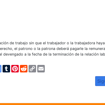
ción de trabajo sin que el trabajador o la trabajadora haya
derecho, el patrono o la patrona deberá pagarle la remuner
l devengado a la fecha de la terminación de la relación lab
n
ype
Google
Tumblr
Pinterest
Reddit
Copy
Email
Translate
Link
194: Oportunidad de pago del salario en vacacione
Art
Sig