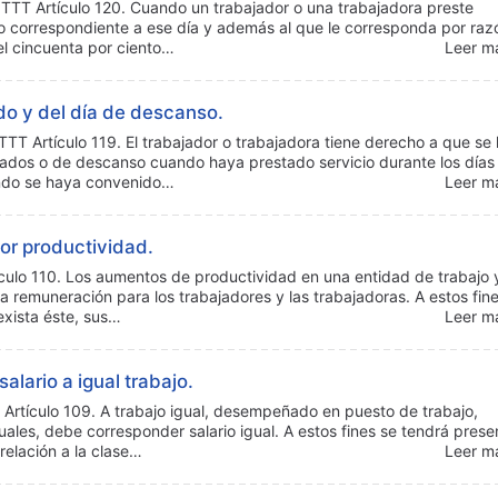
TTT Artículo 120. Cuando un trabajador o una trabajadora preste
rio correspondiente a ese día y además al que le corresponda por raz
el cincuenta por ciento…
Leer má
ado y del día de descanso.
TT Artículo 119. El trabajador o trabajadora tiene derecho a que se 
eriados o de descanso cuando haya prestado servicio durante los días
ando se haya convenido…
Leer má
or productividad.
ulo 110. Los aumentos de productividad en una entidad de trabajo y
 remuneración para los trabajadores y las trabajadoras. A estos fine
exista éste, sus…
Leer má
alario a igual trabajo.
TT Artículo 109. A trabajo igual, desempeñado en puesto de trabajo,
uales, debe corresponder salario igual. A estos fines se tendrá prese
relación a la clase…
Leer má