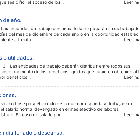
ue sea difícil el acceso de los…
Leer má
n de año.
 Las entidades de trabajo con fines de lucro pagarán a sus trabajad
 días del mes de diciembre de cada año o en la oportunidad establec
alente a treinta…
Leer má
 o utilidades.
 131. Las entidades de trabajo deberán distribuir entre todos sus
uince por ciento de los beneficios líquidos que hubieren obtenido al 
 por beneficios…
Leer má
ciones.
 salario base para el cálculo de lo que corresponda al trabajador o
el salario normal devengado en el mes efectivo de labores
isfrute. En caso de salario por…
Leer má
en día feriado o descanso.