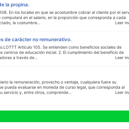
de la propina.
108. En los locales en que se acostumbre cobrar al cliente por el serv
e computará en el salario, en la proporción que corresponda a cada
actado, la costumbre…
Leer má
es de carácter no remunerativo.
vo.LOTTT Artículo 105. Se entienden como beneficios sociales de
os centros de educación inicial. 2. El cumplimiento del beneficio de
jadoras a través de…
Leer má
lario la remuneración, provecho o ventaja, cualquiera fuere su
ue pueda evaluarse en moneda de curso legal, que corresponda al
su servicio y, entre otros, comprende…
Leer má