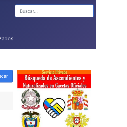
Buscar
izados
scar