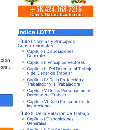
Índice LOTTT
Título I Normas y Principios
Constitucionales
Capítulo I Disposiciones
Generales
ación
Capítulo II Principios Rectores
oral.
Capítulo III Del Derecho al Trabajo
y del Deber de Trabajar
Capítulo IV De la Protección al
Trabajador y la Trabajadora
Capítulo V De las Personas en el
Derecho del Trabajo
s.
ículo siguiente: LOTTT Artículo 196: Vacaciones f
uiente
Capítulo VI De la Prescripción de
las Acciones
Título II: De la Relación de Trabajo
Capítulo I Disposiciones
Generales
Capítulo II Del Contrato de