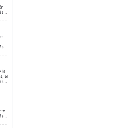
ón
s...
le
s...
 la
s, el
s...
nte
s...