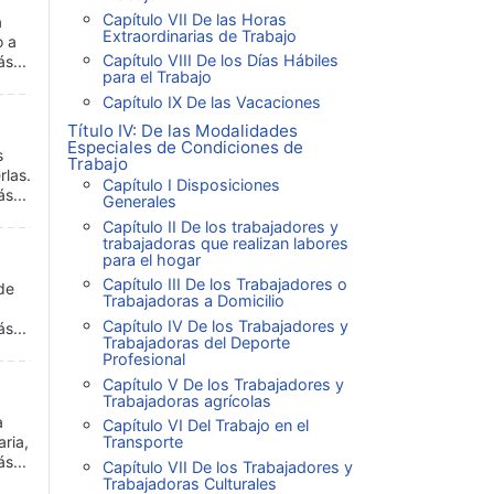
Capítulo VII De las Horas
a
Extraordinarias de Trabajo
o a
Capítulo VIII De los Días Hábiles
s...
para el Trabajo
Capítulo IX De las Vacaciones
Título IV: De las Modalidades
Especiales de Condiciones de
s
Trabajo
rlas.
Capítulo I Disposiciones
s...
Generales
Capítulo II De los trabajadores y
trabajadoras que realizan labores
para el hogar
Capítulo III De los Trabajadores o
de
Trabajadoras a Domicilio
Capítulo IV De los Trabajadores y
s...
Trabajadoras del Deporte
Profesional
Capítulo V De los Trabajadores y
Trabajadoras agrícolas
a
Capítulo VI Del Trabajo en el
ria,
Transporte
s...
Capítulo VII De los Trabajadores y
Trabajadoras Culturales