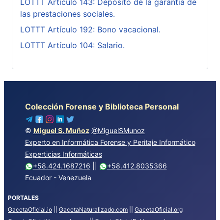
LOTTT Artículo 143: Depósito de la garantía de
las prestaciones sociales.
LOTTT Artículo 192: Bono vacacional.
LOTTT Artículo 104: Salario.
Colección Forense y Biblioteca Personal
©
Miguel S. Muñoz
@MiguelSMunoz
Experto en Informática Forense y Peritaje Informático
Experticias Informáticas
+58.424.1687216
||
+58.412.8035366
Ecuador - Venezuela
PORTALES
GacetaOficial.io
||
GacetaNaturalizado.com
||
GacetaOficial.org