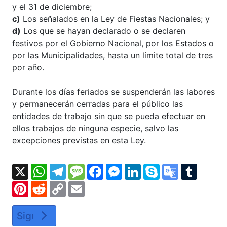
y el 31 de diciembre;
c)
Los señalados en la Ley de Fiestas Nacionales; y
d)
Los que se hayan declarado o se declaren
festivos por el Gobierno Nacional, por los Estados o
por las Municipalidades, hasta un límite total de tres
por año.
Durante los días feriados se suspenderán las labores
y permanecerán cerradas para el público las
entidades de trabajo sin que se pueda efectuar en
ellos trabajos de ninguna especie, salvo las
excepciones previstas en esta Ley.
X
WhatsApp
Telegram
Message
Facebook
Messenger
LinkedIn
Skype
Google
Tumbl
Translate
Pinterest
Reddit
Copy
Email
Link
Artículo siguiente: LOTTT Artículo 185: Excep
Siguiente