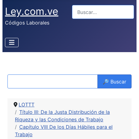
Ley.com.ve
Buscar
Códigos Laborales
🔎 Buscar
LOTTT
Título III: De la Justa Distribución de la
Riqueza y las Condiciones de Trabajo
Capítulo VIII De los Días Hábiles para el
Trabajo