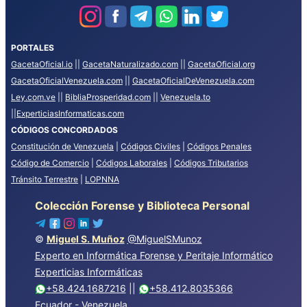
PORTALES
GacetaOficial.io
||
GacetaNaturalizado.com
||
GacetaOficial.org
GacetaOficialVenezuela.com
||
GacetaOficialDeVenezuela.com
Ley.com.ve
||
BibliaProsperidad.com
||
Venezuela.to
||
ExperticiasInformaticas.com
CÓDIGOS CONCORDADOS
Constitución de Venezuela
|
Códigos Civiles
|
Códigos Penales
Código de Comercio
|
Códigos Laborales
|
Códigos Tributarios
Tránsito Terrestre
|
LOPNNA
Colección Forense y Biblioteca Personal
©
Miguel S. Muñoz
@MiguelSMunoz
Experto en Informática Forense y Peritaje Informático
Experticias Informáticas
+58.424.1687216
||
+58.412.8035366
Ecuador - Venezuela