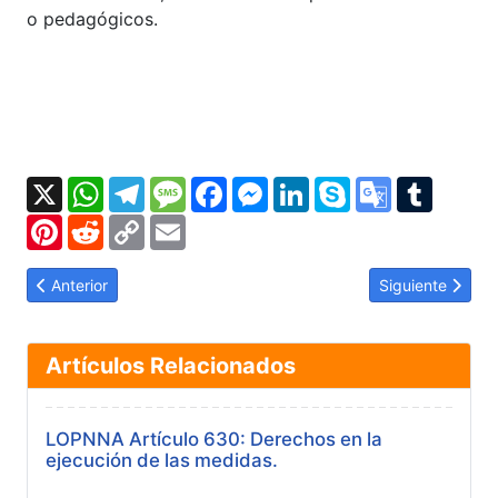
o pedagógicos.
X
WhatsApp
Telegram
Message
Facebook
Messenger
LinkedIn
Skype
Google
Tumbl
Translate
Pinterest
Reddit
Copy
Email
Link
Artículo anterior: LOPNNA Artículo 62: Difusión de los derechos 
Artículo siguien
Anterior
Siguiente
Artículos Relacionados
LOPNNA Artículo 630: Derechos en la
ejecución de las medidas.