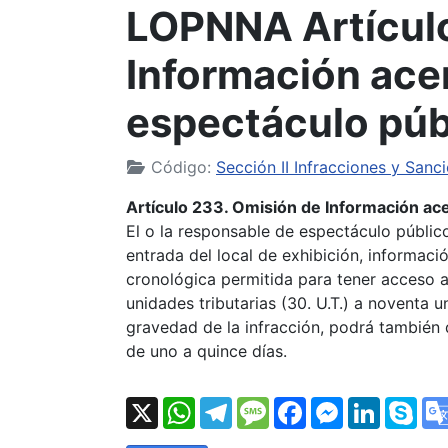
LOPNNA Artículo
Información acer
espectáculo púb
Código:
Sección II Infracciones y Sanc
Artículo 233. Omisión de Información ace
El o la responsable de espectáculo público
entrada del local de exhibición, informaci
cronológica permitida para tener acceso 
unidades tributarias (30. U.T.) a noventa u
gravedad de la infracción, podrá también d
de uno a quince días.
X
WhatsApp
Telegram
Message
Facebook
Messenger
LinkedI
Sk