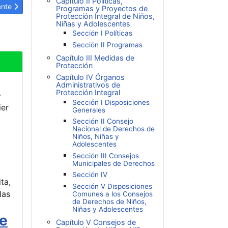
Capítulo II Políticas,
ulo siguiente: LOPNNA Artículo 234: Actuación de los medios de com
ente
Programas y Proyectos de
Protección Integral de Niños,
Niñas y Adolescentes
Sección I Políticas
Sección II Programas
Capítulo III Medidas de
Protección
Capítulo IV Órganos
.
Administrativos de
Protección Integral
Sección I Disposiciones
ier
Generales
Sección II Consejo
Nacional de Derechos de
Niños, Niñas y
Adolescentes
Sección III Consejos
Municipales de Derechos
Sección IV
ta,
Sección V Disposiciones
las
Comunes a los Consejos
de Derechos de Niños,
Niñas y Adolescentes
de
Capítulo V Consejos de