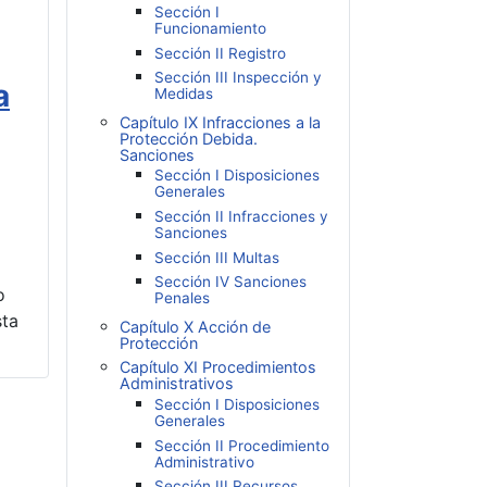
Sección I
Funcionamiento
Sección II Registro
Sección III Inspección y
a
Medidas
Capítulo IX Infracciones a la
Protección Debida.
Sanciones
Sección I Disposiciones
Generales
Sección II Infracciones y
Sanciones
Sección III Multas
Sección IV Sanciones
o
Penales
sta
Capítulo X Acción de
Protección
Capítulo XI Procedimientos
Administrativos
Sección I Disposiciones
Generales
Sección II Procedimiento
Administrativo
Sección III Recursos