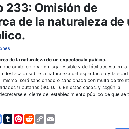
 233: Omisión de
ca de la naturaleza de
lico.
iones
rca de la naturaleza de un espectáculo público.
 que omita colocar en lugar visible y de fácil acceso en la
ón destacada sobre la naturaleza del espectáculo y la edad
al mismo, será sancionado o sancionada con multa de trein
nidades tributarias (90. U.T.). En estos casos, y según la
ecretarse el cierre del establecimiento público de que se t
n
ype
Google
Tumblr
Pinterest
Reddit
Copy
Email
Translate
Link