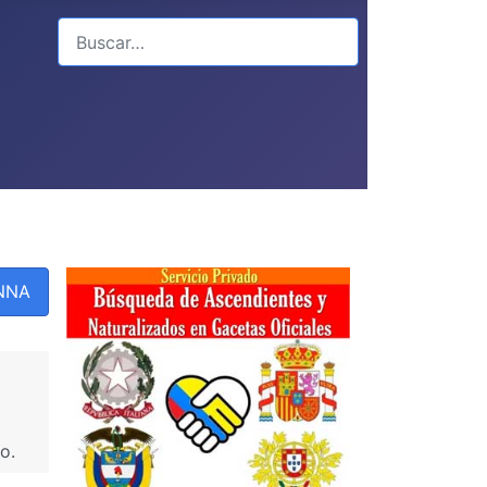
Buscar
PNNA
o.