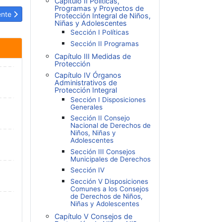
Capítulo II Políticas,
Programas y Proyectos de
ulo siguiente: LOPNNA Artículo 32-A: Derecho al buen trato.
ente
Protección Integral de Niños,
Niñas y Adolescentes
Sección I Políticas
Sección II Programas
Capítulo III Medidas de
Protección
Capítulo IV Órganos
Administrativos de
Protección Integral
Sección I Disposiciones
Generales
Sección II Consejo
Nacional de Derechos de
Niños, Niñas y
Adolescentes
Sección III Consejos
Municipales de Derechos
Sección IV
Sección V Disposiciones
Comunes a los Consejos
de Derechos de Niños,
Niñas y Adolescentes
Capítulo V Consejos de