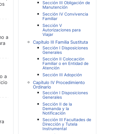
Sección III Obligación de
os
Manutención
Sección IV Convivencia
Familiar
Sección V
Autorizaciones para
Viajar
ho a
Capítulo III Familia Sustituta
ura
Sección I Disposiciones
Generales
Sección II Colocación
Familiar o en Entidad de
Atención
Sección III Adopción
o a
icio
Capítulo IV Procedimiento
Ordinario
Sección I Disposiciones
Generales
Sección II de la
Demanda y la
Notificación
Sección III Facultades de
ra
Dirección y Tutela
Instrumental