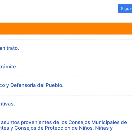
Translate
Link
al ambiente.
Artíc
Sigui
n trato.
trámite.
co y Defensoría del Pueblo.
tivas.
 asuntos provenientes de los Consejos Municipales de
tes y Consejos de Protección de Niños, Niñas y