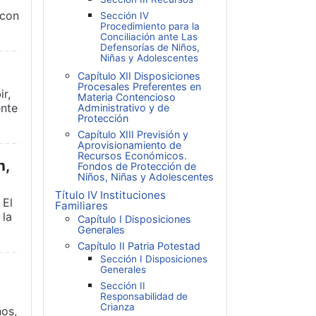
 con
Sección IV
Procedimiento para la
Conciliación ante Las
Defensorías de Niños,
Niñas y Adolescentes
Capítulo XII Disposiciones
Procesales Preferentes en
r,
Materia Contencioso
ente
Administrativo y de
Protección
Capítulo XIII Previsión y
Aprovisionamiento de
Recursos Económicos.
n,
Fondos de Protección de
Niños, Niñas y Adolescentes
Título IV Instituciones
 El
Familiares
 la
Capítulo I Disposiciones
Generales
Capítulo II Patria Potestad
Sección I Disposiciones
Generales
Sección II
Responsabilidad de
Crianza
ños,