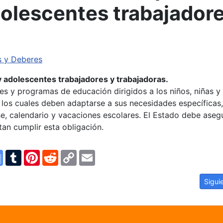
dolescentes trabajador
s y Deberes
 y adolescentes trabajadores y trabajadoras.
es y programas de educación dirigidos a los niños, niñas y
 los cuales deben adaptarse a sus necesidades específicas,
lase, calendario y vacaciones escolares. El Estado debe aseg
tan cumplir esta obligación.
n
ype
Google
Tumblr
Pinterest
Reddit
Copy
Email
Translate
Link
tre la educación y el trabajo.
Artíc
Sigui