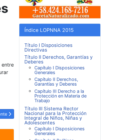
es
Índice LOPNNA 2015
Título I Disposiciones
Directivas
Título II Derechos, Garantías y
Deberes
 entre
Capítulo I Disposiciones
urar
Generales
Capítulo II Derechos,
Garantías y Deberes
Capítulo III Derecho a la
Protección en Materia de
Trabajo
Título III Sistema Rector
Nacional para la Protección
ulo siguiente: LOPNNA Artículo 60: Educación de niños, niñas y adole
ente
Integral de Niños, Niñas y
Adolescentes
Capítulo I Disposiciones
Generales