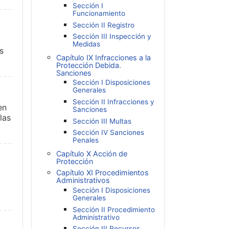
Sección I
Funcionamiento
Sección II Registro
Sección III Inspección y
Medidas
s
Capítulo IX Infracciones a la
Protección Debida.
Sanciones
Sección I Disposiciones
Generales
Sección II Infracciones y
en
Sanciones
las
Sección III Multas
Sección IV Sanciones
Penales
Capítulo X Acción de
Protección
Capítulo XI Procedimientos
Administrativos
Sección I Disposiciones
Generales
Sección II Procedimiento
Administrativo
Sección III Recursos