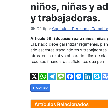
niños, niñas y a
y trabajadoras.
Código:
Capítulo II Derechos, Garantía
Artículo 59. Educación para niños, niñas
El Estado debe garantizar regímenes, plan
adolescentes trabajadores y trabajadoras,
otras, en lo relativo al horario, días de c
recursos financieros suficientes que permi
X
WhatsApp
Telegram
Message
Facebook
Messenger
LinkedI
Sk
Artículo anterior: LOPNNA Artículo 58: Vínculo en
Anterior
Artículos Relacionados