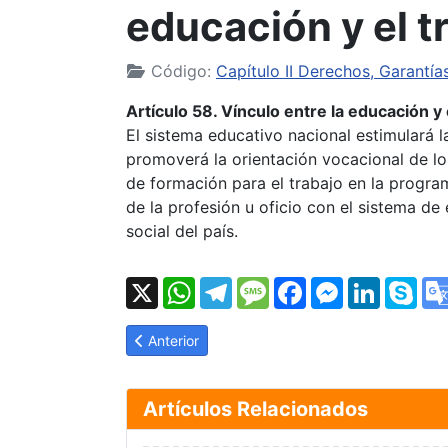
educación y el t
Código:
Capítulo II Derechos, Garantía
Artículo 58. Vínculo entre la educación y 
El sistema educativo nacional estimulará la
promoverá la orientación vocacional de lo
de formación para el trabajo en la progra
de la profesión u oficio con el sistema d
social del país.
X
WhatsApp
Telegram
Message
Facebook
Messenger
LinkedI
Sk
Artículo anterior: LOPNNA Artículo 57: Disciplin
Anterior
Artículos Relacionados