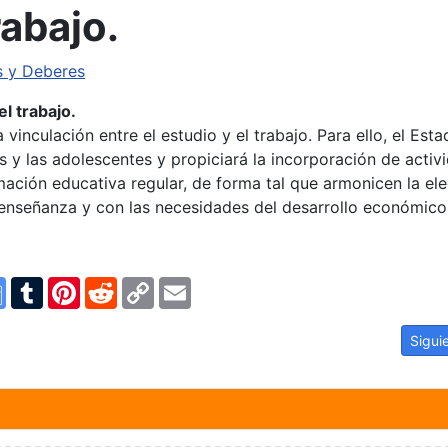
rabajo.
s y Deberes
el trabajo.
 vinculación entre el estudio y el trabajo. Para ello, el Est
s y las adolescentes y propiciará la incorporación de activ
mación educativa regular, de forma tal que armonicen la el
e enseñanza y con las necesidades del desarrollo económico
n
ype
Google
Tumblr
Pinterest
Reddit
Copy
Email
Translate
Link
a escolar acorde con los derechos y garantías de los niños, niñas y a
Artíc
Sigui