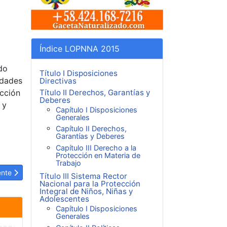
Índice LOPNNA 2015
ado
Título I Disposiciones
idades
Directivas
Título II Derechos, Garantías y
ección
Deberes
 y
Capítulo I Disposiciones
Generales
Capítulo II Derechos,
Garantías y Deberes
Capítulo III Derecho a la
Protección en Materia de
Trabajo
dolescentes.
ulo siguiente: LOPNNA Artículo 59: Educación para niños, niñas y ado
ente
Título III Sistema Rector
Nacional para la Protección
Integral de Niños, Niñas y
Adolescentes
Capítulo I Disposiciones
Generales