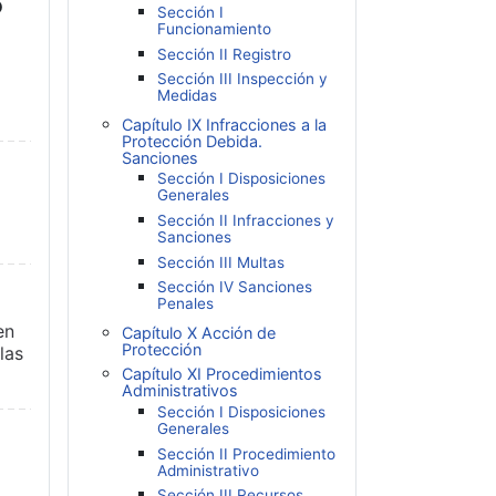
o
Sección I
Funcionamiento
Sección II Registro
Sección III Inspección y
Medidas
Capítulo IX Infracciones a la
Protección Debida.
Sanciones
Sección I Disposiciones
Generales
Sección II Infracciones y
Sanciones
Sección III Multas
Sección IV Sanciones
Penales
en
Capítulo X Acción de
Protección
las
Capítulo XI Procedimientos
Administrativos
Sección I Disposiciones
Generales
Sección II Procedimiento
Administrativo
Sección III Recursos