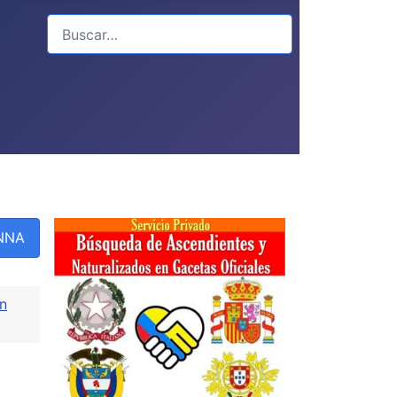
Buscar
PNNA
ón