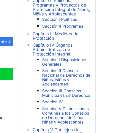
Capítulo II Políticas,
Programas y Proyectos de
Protección Integral de Niños,
Niñas y Adolescentes
Sección I Políticas
Sección II Programas
Capítulo III Medidas de
Protección
lo siguiente: LOPNNA Artículo 417: Inexigibilidad de los consentimien
ente
Capítulo IV Órganos
Administrativos de
Protección Integral
Sección I Disposiciones
Generales
Sección II Consejo
Nacional de Derechos de
Niños, Niñas y
Adolescentes
Sección III Consejos
Municipales de Derechos
Sección IV
Sección V Disposiciones
Comunes a los Consejos
r.
de Derechos de Niños,
Niñas y Adolescentes
Capítulo V Consejos de