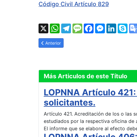
Código Civil Artículo 829
X
WhatsApp
Telegram
Message
Facebook
Messenger
LinkedI
Sk
Artículo anterior: LOPNNA Artículo 415: Opinion
Anterior
Más Articulos de este Título
LOPNNA Artículo 421: 
solicitantes.
Artículo 421. Acreditación de los o las s
estudiados por la respectiva oficina de 
El informe que se elabore al efecto deb
LOPNNA Artículo 406: