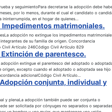
prueba y seguimientoPara decretarse la adopción debe hab
eses, por lo menos, durante el cual el candidato o candid
 ininterrumpida, en el hogar de quienes…
 Impedimentos matrimoniales.
lesLa adopción no extingue los impedimentos matrimoniale
 integrantes de su familia de origen. Concordancia
 Civil Artículo 246Código Civil Artículo 829
Extinción de parentesco.
a adopción extingue el parentesco del adoptado o adoptad
 de origen, excepto cuando el adoptado o adoptada sea hijo
ncordancia adicionalCódigo Civil Artículo…
Adopción conjunta, individual y
dual y plenaLa adopción también puede ser conjunta o
puede ser solicitada por cónyuges no separados o separada
 por un hombre y una mujer, que mantengan una unión…