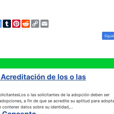
n
ype
Google
Tumblr
Pinterest
Reddit
Copy
Email
Translate
Link
es.
Artícu
Sigui
Acreditación de los o las
olicitantesLos o las solicitantes de la adopción deben ser
adopciones, a fin de que se acredite su aptitud para adopta
e contener datos sobre su identidad,…
 Concepto.