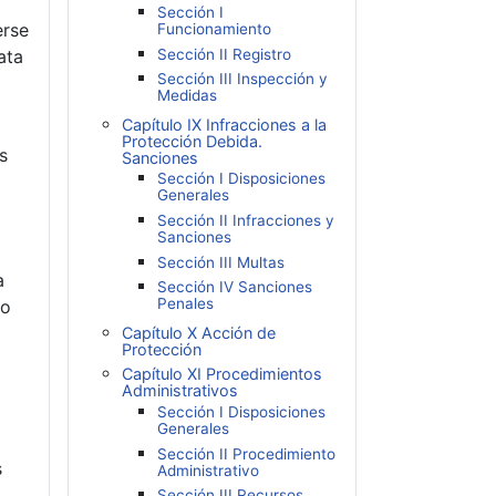
Sección I
erse
Funcionamiento
ata
Sección II Registro
Sección III Inspección y
Medidas
Capítulo IX Infracciones a la
Protección Debida.
s
Sanciones
Sección I Disposiciones
Generales
Sección II Infracciones y
Sanciones
Sección III Multas
a
Sección IV Sanciones
Penales
 o
Capítulo X Acción de
Protección
Capítulo XI Procedimientos
Administrativos
Sección I Disposiciones
Generales
Sección II Procedimiento
s
Administrativo
Sección III Recursos