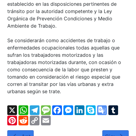
establecido en las disposiciones pertinentes de
tránsito por la autoridad competente y la Ley
Orgánica de Prevención Condiciones y Medio
Ambiente de Trabajo.
Se considerarán como accidentes de trabajo o
enfermedades ocupacionales todas aquellas que
sufran los trabajadores motorizados y las
trabajadoras motorizadas durante, con ocasión o
como consecuencia de la labor que presten y
tomando en consideración el riesgo especial que
corren al transitar por las vías urbanas y extra
urbanas según se trate.
X
WhatsApp
Telegram
Message
Facebook
Messenger
LinkedIn
Skype
Google
Tumbl
Translate
Pinterest
Reddit
Copy
Email
Link