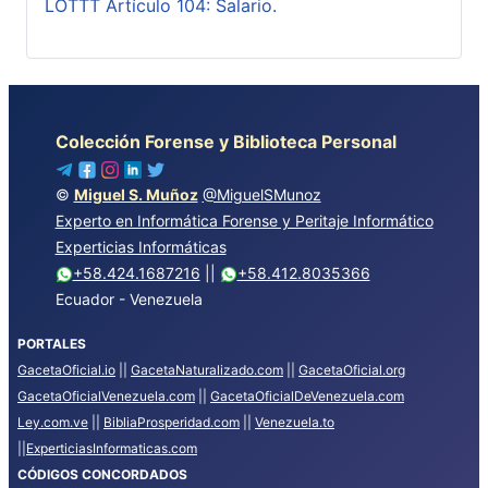
LOTTT Artículo 104: Salario.
Colección Forense y Biblioteca Personal
©
Miguel S. Muñoz
@MiguelSMunoz
Experto en Informática Forense y Peritaje Informático
Experticias Informáticas
+58.424.1687216
||
+58.412.8035366
Ecuador - Venezuela
PORTALES
GacetaOficial.io
||
GacetaNaturalizado.com
||
GacetaOficial.org
GacetaOficialVenezuela.com
||
GacetaOficialDeVenezuela.com
Ley.com.ve
||
BibliaProsperidad.com
||
Venezuela.to
||
ExperticiasInformaticas.com
CÓDIGOS CONCORDADOS