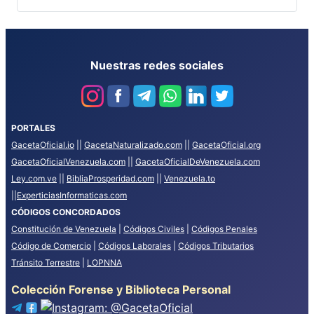
Nuestras redes sociales
PORTALES
GacetaOficial.io
||
GacetaNaturalizado.com
||
GacetaOficial.org
GacetaOficialVenezuela.com
||
GacetaOficialDeVenezuela.com
Ley.com.ve
||
BibliaProsperidad.com
||
Venezuela.to
||
ExperticiasInformaticas.com
CÓDIGOS CONCORDADOS
Constitución de Venezuela
|
Códigos Civiles
|
Códigos Penales
Código de Comercio
|
Códigos Laborales
|
Códigos Tributarios
Tránsito Terrestre
|
LOPNNA
Colección Forense y Biblioteca Personal