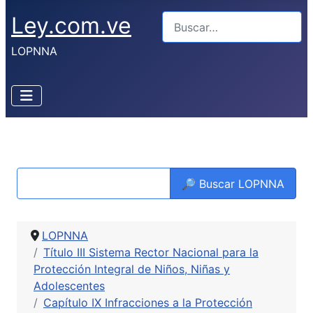
Ley.com.ve
Buscar
LOPNNA
🔎 Buscar LOPNNA
LOPNNA
Título III Sistema Rector Nacional para la
Protección Integral de Niños, Niñas y
Adolescentes
Capítulo IX Infracciones a la Protección