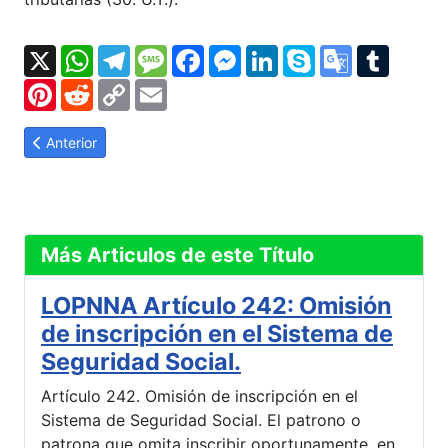
X
WhatsApp
Telegram
Message
Facebook
Messenger
LinkedIn
Skype
Google
Tumbl
Translate
Pinterest
Reddit
Copy
Email
Link
Artículo anterior: LOPNNA Artículo 246-A: Recurso de hecho o r
Anterior
Más Articulos de este Título
LOPNNA Artículo 242: Omisión
de inscripción en el Sistema de
Seguridad Social.
Artículo 242. Omisión de inscripción en el
Sistema de Seguridad Social. El patrono o
patrona que omita inscribir oportunamente, en