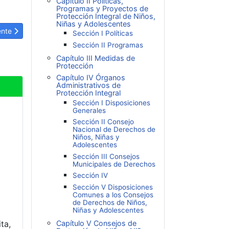
Capítulo II Políticas,
Programas y Proyectos de
Protección Integral de Niños,
Niñas y Adolescentes
ulo siguiente: LOPNNA Artículo 230: Alojamiento ilegal de un niño, ni
ente
Sección I Políticas
Sección II Programas
Capítulo III Medidas de
Protección
Capítulo IV Órganos
Administrativos de
Protección Integral
Sección I Disposiciones
Generales
Sección II Consejo
Nacional de Derechos de
Niños, Niñas y
Adolescentes
Sección III Consejos
Municipales de Derechos
Sección IV
Sección V Disposiciones
Comunes a los Consejos
de Derechos de Niños,
Niñas y Adolescentes
ta,
Capítulo V Consejos de