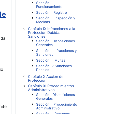
Sección I
Funcionamiento
de
Sección II Registro
Sección III Inspección y
Medidas
Capítulo IX Infracciones a la
Protección Debida.
Sanciones
ada
Sección I Disposiciones
Generales
Sección II Infracciones y
Sanciones
Sección III Multas
Sección IV Sanciones
io
Penales
Capítulo X Acción de
Protección
Capítulo XI Procedimientos
Administrativos
Sección I Disposiciones
Generales
Sección II Procedimiento
mite
Administrativo
Sección III Recursos