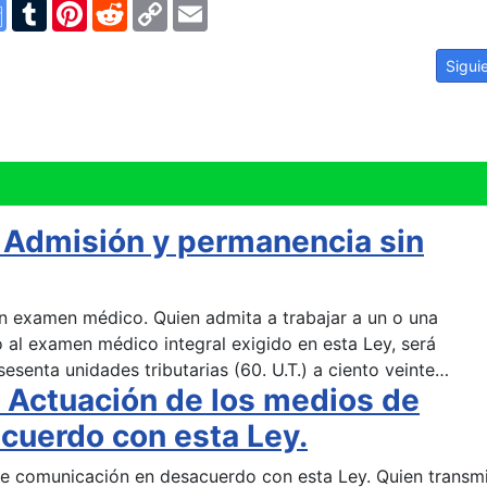
n
ype
Google
Tumblr
Pinterest
Reddit
Copy
Email
Translate
Link
ón de la confidencialidad por un medio de comunicación
Artíc
Sigui
 Admisión y permanencia sin
in examen médico. Quien admita a trabajar a un o una
 al examen médico integral exigido en esta Ley, será
senta unidades tributarias (60. U.T.) a ciento veinte…
 Actuación de los medios de
cuerdo con esta Ley.
de comunicación en desacuerdo con esta Ley. Quien transmi