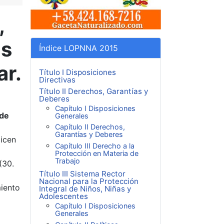
,
os
Índice LOPNNA 2015
ar.
Título I Disposiciones
Directivas
Título II Derechos, Garantías y
Deberes
Capítulo I Disposiciones
 de
Generales
Capítulo II Derechos,
Garantías y Deberes
licen
Capítulo III Derecho a la
Protección en Materia de
Trabajo
(30.
Título III Sistema Rector
Nacional para la Protección
miento
Integral de Niños, Niñas y
Adolescentes
Capítulo I Disposiciones
Generales