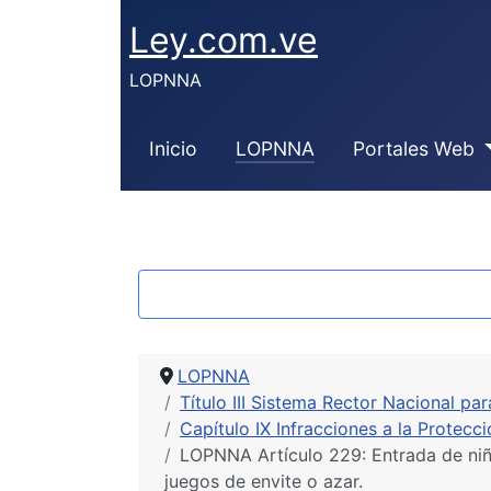
Ley.com.ve
LOPNNA
Inicio
LOPNNA
Portales Web
LOPNNA
Título III Sistema Rector Nacional pa
Capítulo IX Infracciones a la Protecc
LOPNNA Artículo 229: Entrada de niño
juegos de envite o azar.