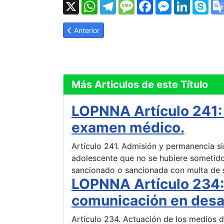
X
WhatsApp
Telegram
Message
Facebook
Messenger
LinkedI
Sk
Artículo anterior: LOPNNA Artículo 228: Violaci
Anterior
Más Articulos de este Título
LOPNNA Artículo 241:
examen médico.
Artículo 241. Admisión y permanencia s
adolescente que no se hubiere sometido
sancionado o sancionada con multa de se
LOPNNA Artículo 234:
comunicación en desa
Artículo 234. Actuación de los medios 