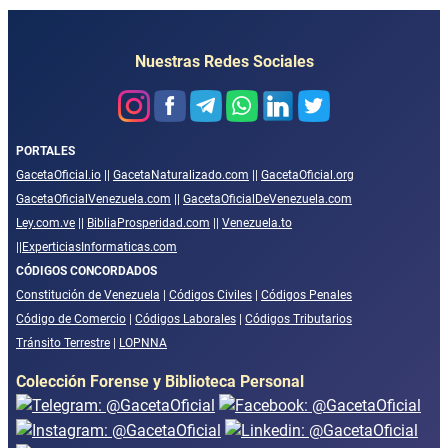
Nuestras Redes Sociales
PORTALES
GacetaOficial.io
||
GacetaNaturalizado.com
||
GacetaOficial.org
GacetaOficialVenezuela.com
||
GacetaOficialDeVenezuela.com
Ley.com.ve
||
BibliaProsperidad.com
||
Venezuela.to
||
ExperticiasInformaticas.com
CÓDIGOS CONCORDADOS
Constitución de Venezuela
|
Códigos Civiles
|
Códigos Penales
Código de Comercio
|
Códigos Laborales
|
Códigos Tributarios
Tránsito Terrestre
|
LOPNNA
Colección Forense y Biblioteca Personal