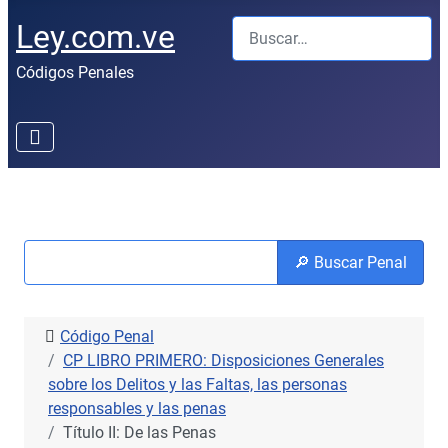
Buscar
Ley.com.ve
Códigos Penales
🔎 Buscar Penal
Código Penal
CP LIBRO PRIMERO: Disposiciones Generales
sobre los Delitos y las Faltas, las personas
responsables y las penas
Título II: De las Penas