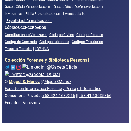
GacetaOficialVenezuela.com
||
GacetaOficialDeVenezuela.com
Ley.com.ve
||
BibliaProsperidad.com
||
Venezuela.to
||
ExperticiasInformaticas.com
CÓDIGOS CONCORDADOS
Constitución de Venezuela
|
Códigos Civiles
|
Códigos Penales
Código de Comercio
|
Códigos Laborales
|
Códigos Tributarios
Tránsito Terrestre
|
LOPNNA
Colección Forense y Biblioteca Personal
©
Miguel S. Muñoz
@MiguelSMunoz
Experto en Informática Forense y Peritaje Informático
Consultoría Privada:
+58.424.1687216
||
+58.412.8035366
Ecuador - Venezuela