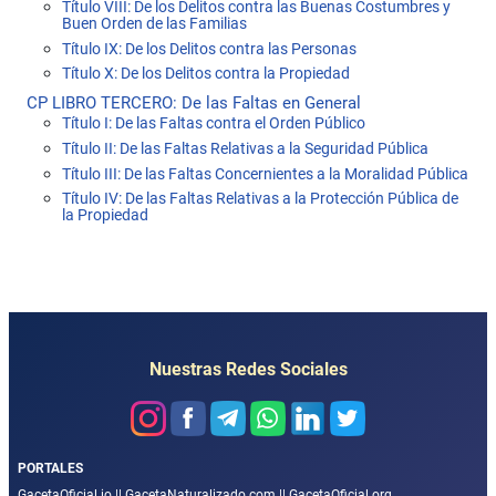
Título VIII: De los Delitos contra las Buenas Costumbres y
Buen Orden de las Familias
Título IX: De los Delitos contra las Personas
Título X: De los Delitos contra la Propiedad
CP LIBRO TERCERO: De las Faltas en General
Título I: De las Faltas contra el Orden Público
Título II: De las Faltas Relativas a la Seguridad Pública
Título III: De las Faltas Concernientes a la Moralidad Pública
Título IV: De las Faltas Relativas a la Protección Pública de
la Propiedad
Nuestras Redes Sociales
PORTALES
GacetaOficial.io
||
GacetaNaturalizado.com
||
GacetaOficial.org