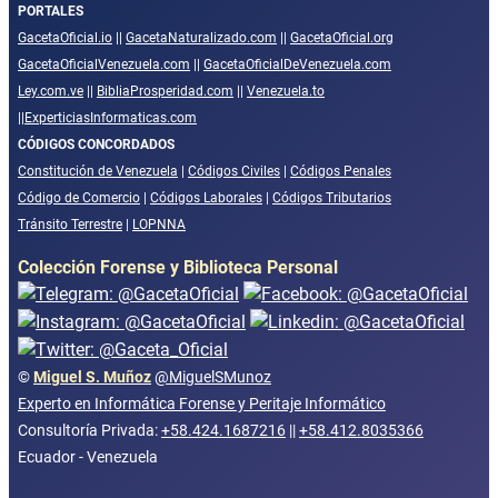
PORTALES
GacetaOficial.io
||
GacetaNaturalizado.com
||
GacetaOficial.org
GacetaOficialVenezuela.com
||
GacetaOficialDeVenezuela.com
Ley.com.ve
||
BibliaProsperidad.com
||
Venezuela.to
||
ExperticiasInformaticas.com
CÓDIGOS CONCORDADOS
Constitución de Venezuela
|
Códigos Civiles
|
Códigos Penales
Código de Comercio
|
Códigos Laborales
|
Códigos Tributarios
Tránsito Terrestre
|
LOPNNA
Colección Forense y Biblioteca Personal
©
Miguel S. Muñoz
@MiguelSMunoz
Experto en Informática Forense y Peritaje Informático
Consultoría Privada:
+58.424.1687216
||
+58.412.8035366
Ecuador - Venezuela