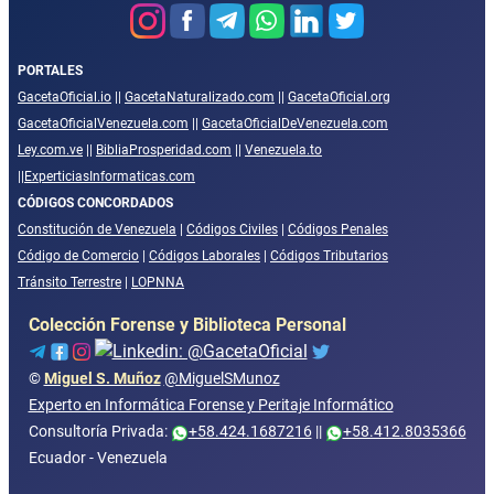
PORTALES
GacetaOficial.io
||
GacetaNaturalizado.com
||
GacetaOficial.org
GacetaOficialVenezuela.com
||
GacetaOficialDeVenezuela.com
Ley.com.ve
||
BibliaProsperidad.com
||
Venezuela.to
||
ExperticiasInformaticas.com
CÓDIGOS CONCORDADOS
Constitución de Venezuela
|
Códigos Civiles
|
Códigos Penales
Código de Comercio
|
Códigos Laborales
|
Códigos Tributarios
Tránsito Terrestre
|
LOPNNA
Colección Forense y Biblioteca Personal
©
Miguel S. Muñoz
@MiguelSMunoz
Experto en Informática Forense y Peritaje Informático
Consultoría Privada:
+58.424.1687216
||
+58.412.8035366
Ecuador - Venezuela