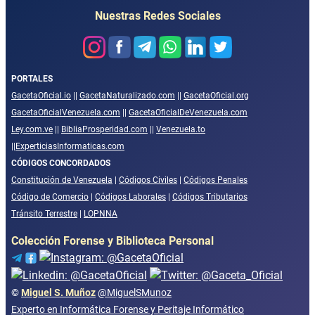
Nuestras Redes Sociales
PORTALES
GacetaOficial.io
||
GacetaNaturalizado.com
||
GacetaOficial.org
GacetaOficialVenezuela.com
||
GacetaOficialDeVenezuela.com
Ley.com.ve
||
BibliaProsperidad.com
||
Venezuela.to
||
ExperticiasInformaticas.com
CÓDIGOS CONCORDADOS
Constitución de Venezuela
|
Códigos Civiles
|
Códigos Penales
Código de Comercio
|
Códigos Laborales
|
Códigos Tributarios
Tránsito Terrestre
|
LOPNNA
Colección Forense y Biblioteca Personal
©
Miguel S. Muñoz
@MiguelSMunoz
Experto en Informática Forense y Peritaje Informático