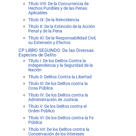
Título VIII: De la Concurrencia de
Hechos Punibles y de las Penas
Aplicables
Título IX: De la Reincidencia
Título X: De la Extinción de la Acción
Penal y de la Pena
Título XI: De la Responsabilidad Civil,
su Extensión y Efectos
CP LIBRO SEGUNDO: De las Diversas
Especies de Delito
Título I: De los Delitos Contra la
Independencia y la Seguridad de la
Nación
Título II: Delitos Contra la Libertad
Título III: De los Delitos contra la
Cosa Pública
Título IV: De los Delitos contra la
Administración de Justicia
Título V: De los Delitos contra el
Orden Público
Título VI: De los Delitos contra la Fe
Pública
Título VII: De los Delitos contra la
Conservación de los Intereses