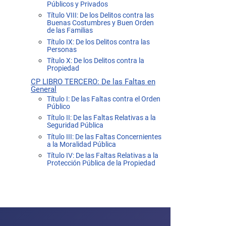
Públicos y Privados
Título VIII: De los Delitos contra las
Buenas Costumbres y Buen Orden
de las Familias
Título IX: De los Delitos contra las
Personas
Título X: De los Delitos contra la
Propiedad
CP LIBRO TERCERO: De las Faltas en
General
Título I: De las Faltas contra el Orden
Público
Título II: De las Faltas Relativas a la
Seguridad Pública
Título III: De las Faltas Concernientes
a la Moralidad Pública
Título IV: De las Faltas Relativas a la
Protección Pública de la Propiedad