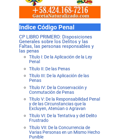
Indice Código Penal
CP LIBRO PRIMERO: Disposiciones
Generales sobre los Delitos y las
Faltas, las personas responsables y
las penas
Título I: De la Aplicación de la Ley
Penal
Título II: De las Penas
Título III: De la Aplicación de las
Penas
Título IV: De la Conservación y
Conmutación de Penas
Título V: De la Responsabilidad Penal
y de las Circunstancias que la
Excluyen, Atenúan o Agravan
Título VI: De la Tentativa y del Delito
Frustrado
Título VII: De la Concurrencia de
Varias Personas en un Mismo Hecho
Punible