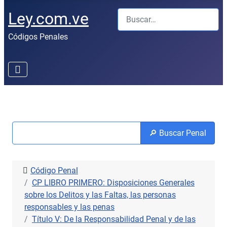
Buscar
Ley.com.ve
Códigos Penales
🔎 Buscar Penal
Código Penal
CP LIBRO PRIMERO: Disposiciones Generales
sobre los Delitos y las Faltas, las personas
responsables y las penas
Título V: De la Responsabilidad Penal y de las