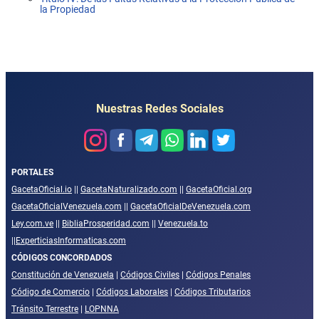
la Propiedad
Nuestras Redes Sociales
PORTALES
GacetaOficial.io
||
GacetaNaturalizado.com
||
GacetaOficial.org
GacetaOficialVenezuela.com
||
GacetaOficialDeVenezuela.com
Ley.com.ve
||
BibliaProsperidad.com
||
Venezuela.to
||
ExperticiasInformaticas.com
CÓDIGOS CONCORDADOS
Constitución de Venezuela
|
Códigos Civiles
|
Códigos Penales
Código de Comercio
|
Códigos Laborales
|
Códigos Tributarios
Tránsito Terrestre
|
LOPNNA