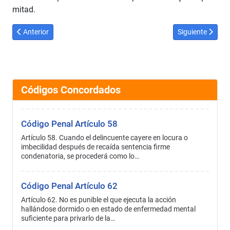
mitad.
Artículo anterior: Código Penal Artículo 62
Artículo siguient
Anterior
Siguiente
Códigos Concordados
Código Penal Artículo 58
Artículo 58. Cuando el delincuente cayere en locura o
imbecilidad después de recaída sentencia firme
condenatoria, se procederá como lo…
Código Penal Artículo 62
Artículo 62. No es punible el que ejecuta la acción
hallándose dormido o en estado de enfermedad mental
suficiente para privarlo de la…