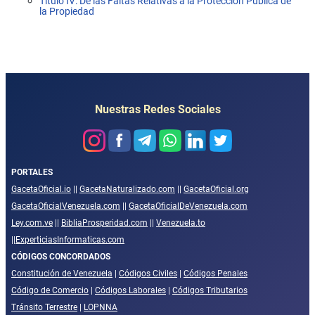
Título IV: De las Faltas Relativas a la Protección Pública de
la Propiedad
Nuestras Redes Sociales
PORTALES
GacetaOficial.io
||
GacetaNaturalizado.com
||
GacetaOficial.org
GacetaOficialVenezuela.com
||
GacetaOficialDeVenezuela.com
Ley.com.ve
||
BibliaProsperidad.com
||
Venezuela.to
||
ExperticiasInformaticas.com
CÓDIGOS CONCORDADOS
Constitución de Venezuela
|
Códigos Civiles
|
Códigos Penales
Código de Comercio
|
Códigos Laborales
|
Códigos Tributarios
Tránsito Terrestre
|
LOPNNA