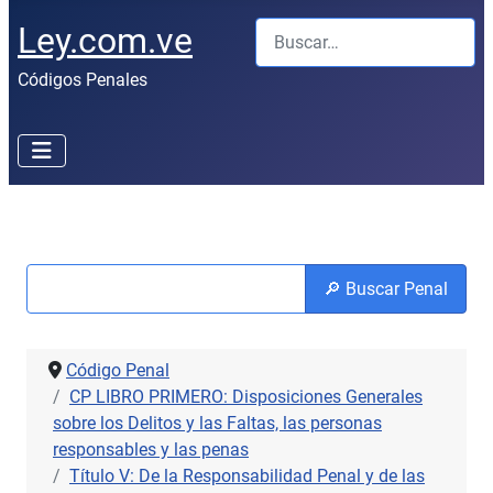
Buscar
Ley.com.ve
Códigos Penales
🔎 Buscar Penal
Código Penal
CP LIBRO PRIMERO: Disposiciones Generales
sobre los Delitos y las Faltas, las personas
responsables y las penas
Título V: De la Responsabilidad Penal y de las