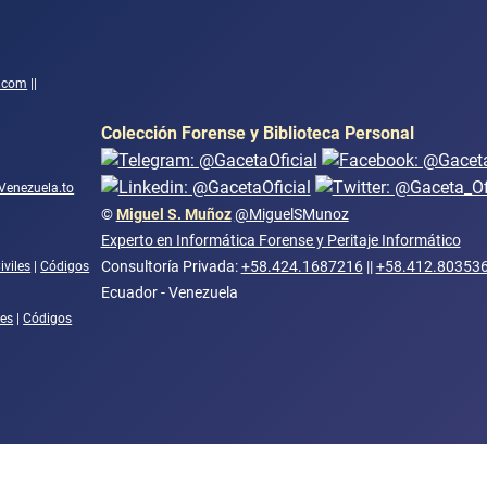
o.com
||
Colección Forense y Biblioteca Personal
Venezuela.to
©
Miguel S. Muñoz
@MiguelSMunoz
Experto en Informática Forense y Peritaje Informático
Consultoría Privada:
+58.424.1687216
||
+58.412.80353
iviles
|
Códigos
Ecuador - Venezuela
les
|
Códigos