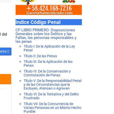
Indice Código Penal
CP LIBRO PRIMERO: Disposiciones
Generales sobre los Delitos y las
l del
Faltas, las personas responsables y
las penas
Título I: De la Aplicación de la Ley
Penal
ulo siguiente: Código Penal Artículo 77
ente
Título II: De las Penas
Título III: De la Aplicación de las
Penas
Título IV: De la Conservación y
Conmutación de Penas
Título V: De la Responsabilidad Penal
y de las Circunstancias que la
Excluyen, Atenúan o Agravan
Título VI: De la Tentativa y del Delito
Frustrado
Título VII: De la Concurrencia de
Varias Personas en un Mismo Hecho
Punible