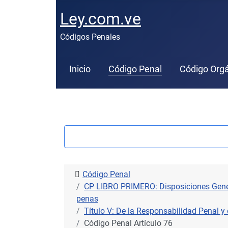
Ley.com.ve
Códigos Penales
Inicio
Código Penal
Código Orgá
Código Penal
CP LIBRO PRIMERO: Disposiciones General
penas
Título V: De la Responsabilidad Penal y
Código Penal Artículo 76