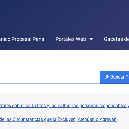
nico Procesal Penal
Portales Web
Gacetas de
🔎 Buscar P
es sobre los Delitos y las Faltas, las personas responsables y
 de las Circunstancias que la Excluyen, Atenúan o Agravan