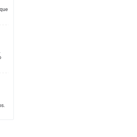
 que
.
o
os.