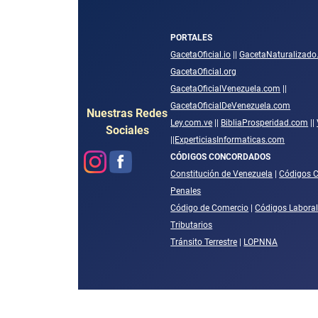
PORTALES
GacetaOficial.io
||
GacetaNaturalizad
GacetaOficial.org
GacetaOficialVenezuela.com
||
GacetaOficialDeVenezuela.com
Nuestras Redes
Ley.com.ve
||
BibliaProsperidad.com
||
Sociales
||
ExperticiasInformaticas.com
CÓDIGOS CONCORDADOS
Constitución de Venezuela
|
Códigos C
Penales
Código de Comercio
|
Códigos Labora
Tributarios
Tránsito Terrestre
|
LOPNNA