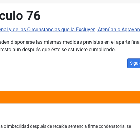
culo 76
enal y de las Circunstancias que la Excluyen, Atenúan o Agravan
pueden disponerse las mismas medidas previstas en el aparte fina
arresto aun después que éste se estuviere cumpliendo.
Artíc
Sigui
ra o imbecilidad después de recaída sentencia firme condenatoria, se