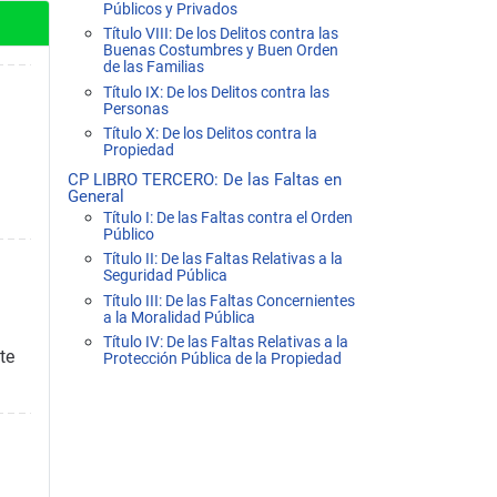
Públicos y Privados
Título VIII: De los Delitos contra las
Buenas Costumbres y Buen Orden
de las Familias
Título IX: De los Delitos contra las
Personas
Título X: De los Delitos contra la
Propiedad
CP LIBRO TERCERO: De las Faltas en
General
Título I: De las Faltas contra el Orden
Público
Título II: De las Faltas Relativas a la
Seguridad Pública
Título III: De las Faltas Concernientes
a la Moralidad Pública
Título IV: De las Faltas Relativas a la
te
Protección Pública de la Propiedad