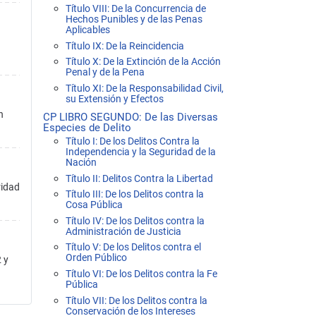
Título VIII: De la Concurrencia de
Hechos Punibles y de las Penas
Aplicables
Título IX: De la Reincidencia
Título X: De la Extinción de la Acción
Penal y de la Pena
Título XI: De la Responsabilidad Civil,
su Extensión y Efectos
n
CP LIBRO SEGUNDO: De las Diversas
Especies de Delito
Título I: De los Delitos Contra la
Independencia y la Seguridad de la
Nación
Título II: Delitos Contra la Libertad
ridad
Título III: De los Delitos contra la
Cosa Pública
Título IV: De los Delitos contra la
Administración de Justicia
Título V: De los Delitos contra el
Orden Público
2 y
Título VI: De los Delitos contra la Fe
Pública
Título VII: De los Delitos contra la
Conservación de los Intereses