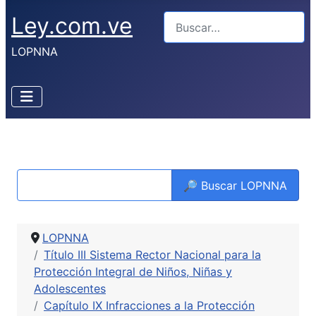
Ley.com.ve
Buscar
LOPNNA
🔎 Buscar LOPNNA
LOPNNA
Título III Sistema Rector Nacional para la
Protección Integral de Niños, Niñas y
Adolescentes
Capítulo IX Infracciones a la Protección