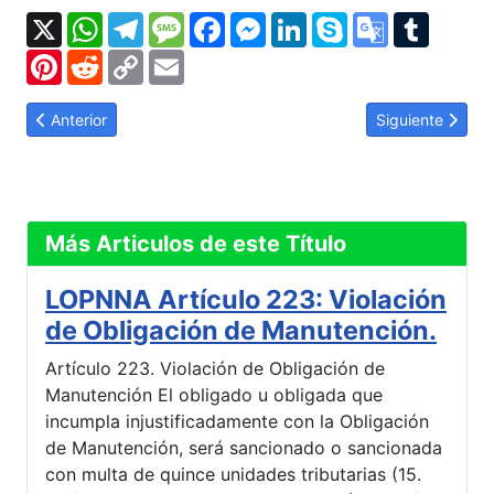
X
WhatsApp
Telegram
Message
Facebook
Messenger
LinkedIn
Skype
Google
Tumbl
Translate
Pinterest
Reddit
Copy
Email
Link
Artículo anterior: LOPNNA Artículo 243: Obstaculización de ins
Artículo siguien
Anterior
Siguiente
Más Articulos de este Título
LOPNNA Artículo 223: Violación
de Obligación de Manutención.
Artículo 223. Violación de Obligación de
Manutención El obligado u obligada que
incumpla injustificadamente con la Obligación
de Manutención, será sancionado o sancionada
con multa de quince unidades tributarias (15.