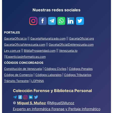
Nuestras redes sociales
PORTALES
GacetaOficial.io
||
GacetaNaturalizado.com
||
GacetaOficial.org
GacetaOficialVenezuela.com
||
GacetaOficialDeVenezuela.com
Ley.com.ve
||
BibliaProsperidad.com
||
Venezuela.to
||
ExperticiasInformaticas.com
CÓDIGOS CONCORDADOS
Constitución de Venezuela
|
Códigos Civiles
|
Códigos Penales
Código de Comercio
|
Códigos Laborales
|
Códigos Tributarios
Tránsito Terrestre
|
LOPNNA
Colección Forense y Biblioteca Personal
©
Miguel S. Muñoz
@MiguelSMunoz
Experto en Informática Forense y Peritaje Informático