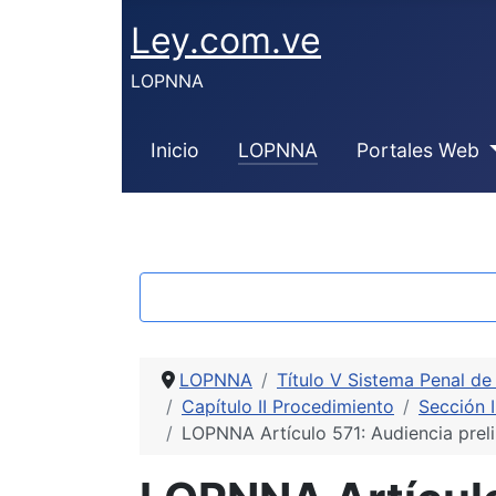
Ley.com.ve
LOPNNA
Inicio
LOPNNA
Portales Web
LOPNNA
Título V Sistema Penal de
Capítulo II Procedimiento
Sección I
LOPNNA Artículo 571: Audiencia preli