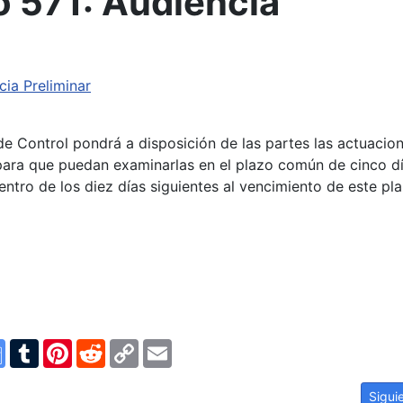
 571: Audiencia
cia Preliminar
de Control pondrá a disposición de las partes las actuacio
 para que puedan examinarlas en el plazo común de cinco dí
 dentro de los diez días siguientes al vencimiento de este pla
n
ype
Google
Tumblr
Pinterest
Reddit
Copy
Email
Translate
Link
ación.
Artíc
Sigui