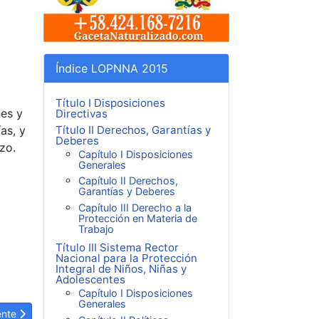
Índice LOPNNA 2015
Título I Disposiciones
nes y
Directivas
Título II Derechos, Garantías y
as, y
Deberes
zo.
Capítulo I Disposiciones
Generales
Capítulo II Derechos,
Garantías y Deberes
Capítulo III Derecho a la
Protección en Materia de
Trabajo
Título III Sistema Rector
Nacional para la Protección
Integral de Niños, Niñas y
Adolescentes
Capítulo I Disposiciones
Generales
ulo siguiente: LOPNNA Artículo 572: Adhesión de la víctima.
ente