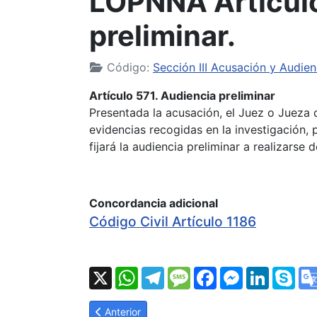
LOPNNA Artículo
preliminar.
Código:
Sección III Acusación y Audien
Artículo 571. Audiencia preliminar
Presentada la acusación, el Juez o Jueza 
evidencias recogidas en la investigación,
fijará la audiencia preliminar a realizarse
Concordancia adicional
Código Civil Artículo 1186
X
WhatsApp
Telegram
Message
Facebook
Messenger
LinkedI
Sk
Artículo anterior: LOPNNA Artículo 570: La Acus
Anterior