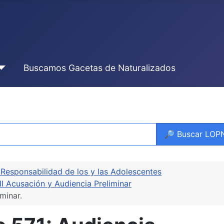
Buscamos Gacetas de Naturalizados
🔎 Buscar LO
 Responsabilidad de los y las Adolescentes
II Acusación y Audiencia Preliminar
minar.