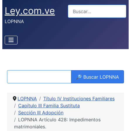
Ley.com.ve
Buscar
LOPNNA
🔎 Buscar LOPNNA
LOPNNA
Título IV Instituciones Familiares
Capítulo III Familia Sustituta
Sección III Adopción
LOPNNA Artículo 428: Impedimentos
matrimoniales.