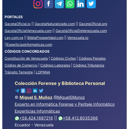
PORTALES
GacetaOficial.io
||
GacetaNaturalizado.com
||
GacetaOficial.org
GacetaOficialVenezuela.com
||
GacetaOficialDeVenezuela.com
Ley.com.ve
||
BibliaProsperidad.com
||
Venezuela.to
||
ExperticiasInformaticas.com
CÓDIGOS CONCORDADOS
Constitución de Venezuela
|
Códigos Civiles
|
Códigos Penales
Código de Comercio
|
Códigos Laborales
|
Códigos Tributarios
Tránsito Terrestre
|
LOPNNA
Colección Forense y Biblioteca Personal
©
Miguel S. Muñoz
@MiguelSMunoz
Experto en Informática Forense y Peritaje Informático
Experticias Informáticas
+58.424.1687216
||
+58.412.8035366
Ecuador - Venezuela