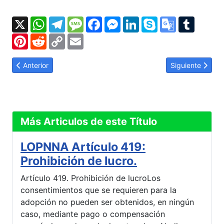
X
WhatsApp
Telegram
Message
Facebook
Messenger
LinkedIn
Skype
Google
Tumbl
Translate
Pinterest
Reddit
Copy
Email
Link
Artículo anterior: LOPNNA Artículo 427: Extinción de parentesco
Artículo siguien
Anterior
Siguiente
Más Articulos de este Título
LOPNNA Artículo 419:
Prohibición de lucro.
Artículo 419. Prohibición de lucroLos
consentimientos que se requieren para la
adopción no pueden ser obtenidos, en ningún
caso, mediante pago o compensación