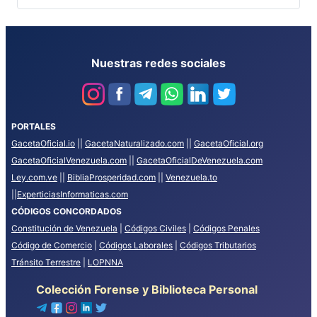
Nuestras redes sociales
PORTALES
GacetaOficial.io
||
GacetaNaturalizado.com
||
GacetaOficial.org
GacetaOficialVenezuela.com
||
GacetaOficialDeVenezuela.com
Ley.com.ve
||
BibliaProsperidad.com
||
Venezuela.to
||
ExperticiasInformaticas.com
CÓDIGOS CONCORDADOS
Constitución de Venezuela
|
Códigos Civiles
|
Códigos Penales
Código de Comercio
|
Códigos Laborales
|
Códigos Tributarios
Tránsito Terrestre
|
LOPNNA
Colección Forense y Biblioteca Personal