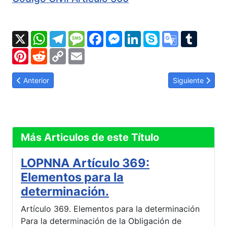
X
WhatsApp
Telegram
Message
Facebook
Messenger
LinkedIn
Skype
Google
Tumbl
Translate
Pinterest
Reddit
Copy
Email
Link
Artículo anterior: LOPNNA Artículo 377: Irrenunciabilidad del d
Artículo siguien
Anterior
Siguiente
Más Articulos de este Título
LOPNNA Artículo 369:
Elementos para la
determinación.
Artículo 369. Elementos para la determinación
Para la determinación de la Obligación de