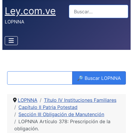
Ley.com.ve
Buscar
LOPNNA
🔎 Buscar LOPNNA
LOPNNA
Título IV Instituciones Familiares
Capítulo II Patria Potestad
Sección III Obligación de Manutención
LOPNNA Artículo 378: Prescripción de la
obligación.