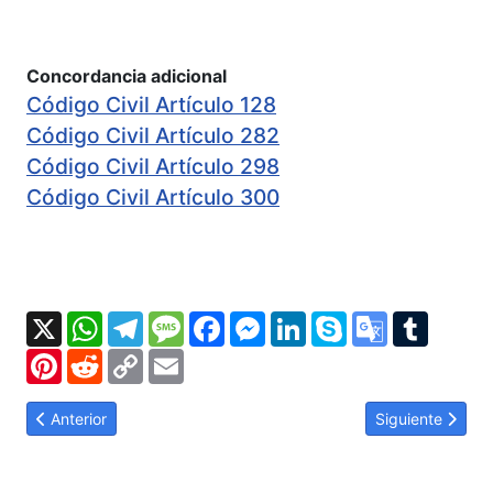
Concordancia adicional
Código Civil Artículo 128
Código Civil Artículo 282
Código Civil Artículo 298
Código Civil Artículo 300
X
WhatsApp
Telegram
Message
Facebook
Messenger
LinkedIn
Skype
Google
Tumbl
Translate
Pinterest
Reddit
Copy
Email
Link
Artículo anterior: LOPNNA Artículo 382: Medios que pueden ser 
Artículo siguien
Anterior
Siguiente