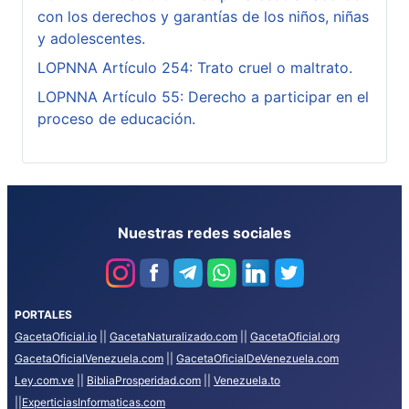
con los derechos y garantías de los niños, niñas
y adolescentes.
LOPNNA Artículo 254: Trato cruel o maltrato.
LOPNNA Artículo 55: Derecho a participar en el
proceso de educación.
Nuestras redes sociales
PORTALES
GacetaOficial.io
||
GacetaNaturalizado.com
||
GacetaOficial.org
GacetaOficialVenezuela.com
||
GacetaOficialDeVenezuela.com
Ley.com.ve
||
BibliaProsperidad.com
||
Venezuela.to
||
ExperticiasInformaticas.com