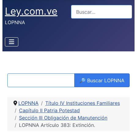
Ley.com.ve
Buscar
LOPNNA
🔎 Buscar LOPNNA
LOPNNA
Título IV Instituciones Familiares
Capítulo II Patria Potestad
Sección III Obligación de Manutención
LOPNNA Artículo 383: Extinción.