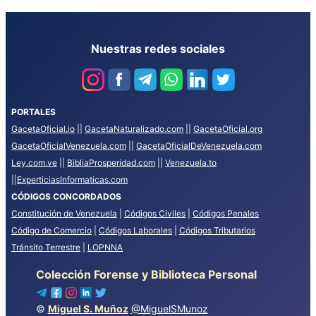
Nuestras redes sociales
PORTALES
GacetaOficial.io
||
GacetaNaturalizado.com
||
GacetaOficial.org
GacetaOficialVenezuela.com
||
GacetaOficialDeVenezuela.com
Ley.com.ve
||
BibliaProsperidad.com
||
Venezuela.to
||
ExperticiasInformaticas.com
CÓDIGOS CONCORDADOS
Constitución de Venezuela
|
Códigos Civiles
|
Códigos Penales
Código de Comercio
|
Códigos Laborales
|
Códigos Tributarios
Tránsito Terrestre
|
LOPNNA
Colección Forense y Biblioteca Personal
©
Miguel S. Muñoz
@MiguelSMunoz