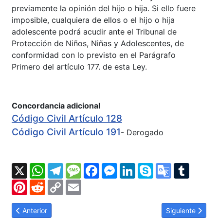
previamente la opinión del hijo o hija. Si ello fuere
imposible, cualquiera de ellos o el hijo o hija
adolescente podrá acudir ante el Tribunal de
Protección de Niños, Niñas y Adolescentes, de
conformidad con lo previsto en el Parágrafo
Primero del artículo 177. de esta Ley.
Concordancia adicional
Código Civil Artículo 128
Código Civil Artículo 191
- Derogado
X
WhatsApp
Telegram
Message
Facebook
Messenger
LinkedIn
Skype
Google
Tumbl
Translate
Pinterest
Reddit
Copy
Email
Link
Artículo anterior: LOPNNA Artículo 358: Contenido de la Respon
Artículo siguie
Anterior
Siguiente