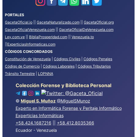
PORTALES
GacetaOficial.io
||
GacetaNaturalizado.com
||
GacetaOficial.org
GacetaOficialVenezuela.com
||
GacetaOficialDeVenezuela.com
Ley.com.ve
||
BibliaProsperidad.com
||
Venezuela.to
||
ExperticiasInformaticas.com
CÓDIGOS CONCORDADOS
Constitución de Venezuela
|
Códigos Civiles
|
Códigos Penales
Código de Comercio
|
Códigos Laborales
|
Códigos Tributarios
Tránsito Terrestre
|
LOPNNA
Colección Forense y Biblioteca Personal
©
Miguel S. Muñoz
@MiguelSMunoz
Experto en Informática Forense y Peritaje Informático
Experticias Informáticas
+58.424.1687216
||
+58.412.8035366
Ecuador - Venezuela