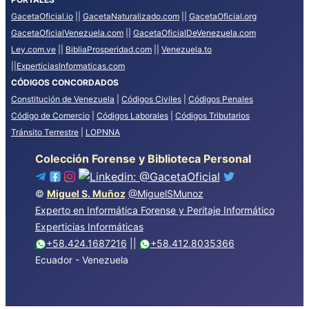
GacetaOficial.io
||
GacetaNaturalizado.com
||
GacetaOficial.org
GacetaOficialVenezuela.com
||
GacetaOficialDeVenezuela.com
Ley.com.ve
||
BibliaProsperidad.com
||
Venezuela.to
||
ExperticiasInformaticas.com
CÓDIGOS CONCORDADOS
Constitución de Venezuela
|
Códigos Civiles
|
Códigos Penales
Código de Comercio
|
Códigos Laborales
|
Códigos Tributarios
Tránsito Terrestre
|
LOPNNA
Colección Forense y Biblioteca Personal
©
Miguel S. Muñoz
@MiguelSMunoz
Experto en Informática Forense y Peritaje Informático
Experticias Informáticas
+58.424.1687216
||
+58.412.8035366
Ecuador - Venezuela