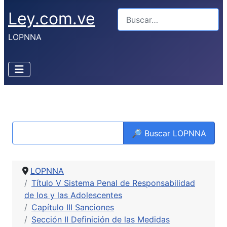
Ley.com.ve
Buscar
LOPNNA
🔎 Buscar LOPNNA
LOPNNA
Título V Sistema Penal de Responsabilidad
de los y las Adolescentes
Capítulo III Sanciones
Sección II Definición de las Medidas