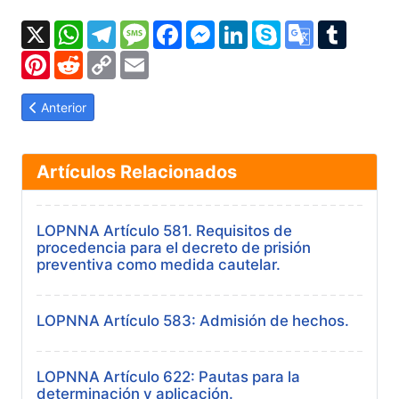
X
WhatsApp
Telegram
Message
Facebook
Messenger
LinkedIn
Skype
Google
Tumbl
Translate
Pinterest
Reddit
Copy
Email
Link
Artículo anterior: LOPNNA Artículo 627: Semi-libertad.
Anterior
Artículos Relacionados
LOPNNA Artículo 581. Requisitos de
procedencia para el decreto de prisión
preventiva como medida cautelar.
LOPNNA Artículo 583: Admisión de hechos.
LOPNNA Artículo 622: Pautas para la
determinación y aplicación.