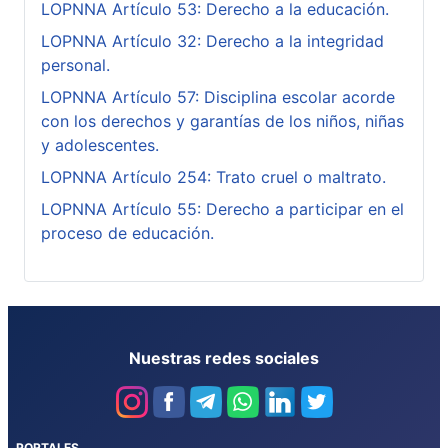
LOPNNA Artículo 53: Derecho a la educación.
LOPNNA Artículo 32: Derecho a la integridad
personal.
LOPNNA Artículo 57: Disciplina escolar acorde
con los derechos y garantías de los niños, niñas
y adolescentes.
LOPNNA Artículo 254: Trato cruel o maltrato.
LOPNNA Artículo 55: Derecho a participar en el
proceso de educación.
Nuestras redes sociales
PORTALES