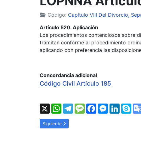
LOPNNA Artículo
Código:
Capítulo VIII Del Divorcio, S
Artículo 520. Aplicación
Los procedimientos contenciosos sobre di
tramitan conforme al procedimiento ordinar
aplicando con preferencia las disposicione
Concordancia adicional
Código Civil Artículo 185
X
WhatsApp
Telegram
Message
Facebook
Messenger
LinkedI
Sk
Artículo siguiente: LOPNNA Artículo 521: Acto de
Siguiente