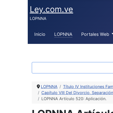
Ley.com.ve
LOPNNA
Inicio
LOPNNA
Portales Web
LOPNNA
Título IV Instituciones Fam
Capítulo VIII Del Divorcio, Separaci
LOPNNA Artículo 520: Aplicación.