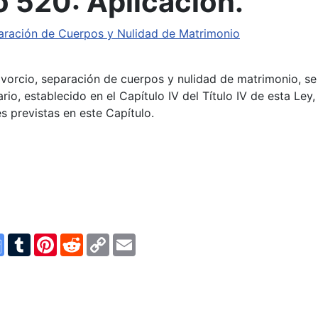
 520: Aplicación.
eparación de Cuerpos y Nulidad de Matrimonio
vorcio, separación de cuerpos y nulidad de matrimonio, se
io, establecido en el Capítulo IV del Título IV de esta Ley,
s previstas en este Capítulo.
n
ype
Google
Tumblr
Pinterest
Reddit
Copy
Email
Translate
Link
 reconciliación.