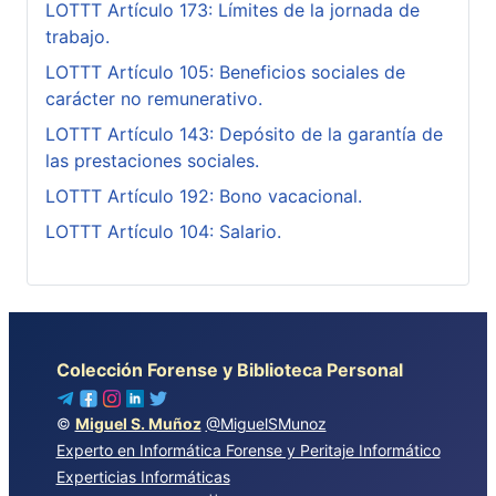
LOTTT Artículo 173: Límites de la jornada de
trabajo.
LOTTT Artículo 105: Beneficios sociales de
carácter no remunerativo.
LOTTT Artículo 143: Depósito de la garantía de
las prestaciones sociales.
LOTTT Artículo 192: Bono vacacional.
LOTTT Artículo 104: Salario.
Colección Forense y Biblioteca Personal
©
Miguel S. Muñoz
@MiguelSMunoz
Experto en Informática Forense y Peritaje Informático
Experticias Informáticas