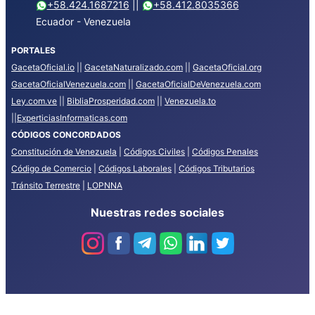
+58.424.1687216
||
+58.412.8035366
Ecuador - Venezuela
PORTALES
GacetaOficial.io
||
GacetaNaturalizado.com
||
GacetaOficial.org
GacetaOficialVenezuela.com
||
GacetaOficialDeVenezuela.com
Ley.com.ve
||
BibliaProsperidad.com
||
Venezuela.to
||
ExperticiasInformaticas.com
CÓDIGOS CONCORDADOS
Constitución de Venezuela
|
Códigos Civiles
|
Códigos Penales
Código de Comercio
|
Códigos Laborales
|
Códigos Tributarios
Tránsito Terrestre
|
LOPNNA
Nuestras redes sociales