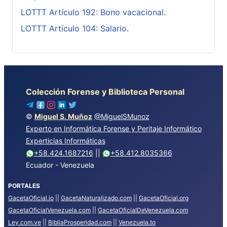
LOTTT Artículo 192: Bono vacacional.
LOTTT Artículo 104: Salario.
Colección Forense y Biblioteca Personal
©
Miguel S. Muñoz
@MiguelSMunoz
Experto en Informática Forense y Peritaje Informático
Experticias Informáticas
+58.424.1687216
||
+58.412.8035366
Ecuador - Venezuela
PORTALES
GacetaOficial.io
||
GacetaNaturalizado.com
||
GacetaOficial.org
GacetaOficialVenezuela.com
||
GacetaOficialDeVenezuela.com
Ley.com.ve
||
BibliaProsperidad.com
||
Venezuela.to