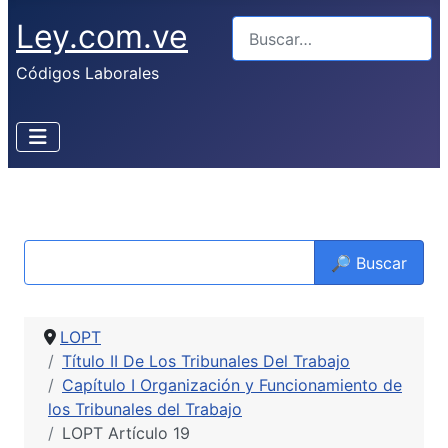
Ley.com.ve
Buscar
Códigos Laborales
🔎 Buscar
LOPT
Título II De Los Tribunales Del Trabajo
Capítulo I Organización y Funcionamiento de
los Tribunales del Trabajo
LOPT Artículo 19