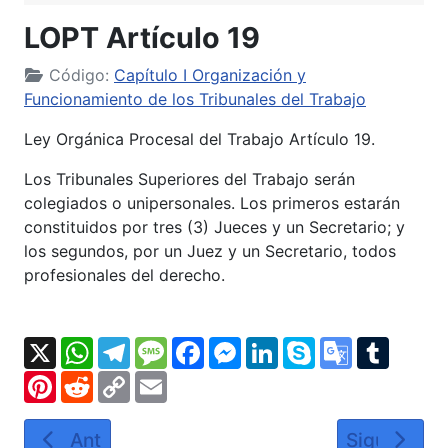
LOPT Artículo 19
Código:
Capítulo I Organización y
Funcionamiento de los Tribunales del Trabajo
Ley Orgánica Procesal del Trabajo Artículo 19.
Los Tribunales Superiores del Trabajo serán
colegiados o unipersonales. Los primeros estarán
constituidos por tres (3) Jueces y un Secretario; y
los segundos, por un Juez y un Secretario, todos
profesionales del derecho.
X
WhatsApp
Telegram
Message
Facebook
Messenger
LinkedIn
Skype
Google
Tumbl
Translate
Pinterest
Reddit
Copy
Email
Link
Artículo anterior: LOPT Artículo 18
Artículo si
Anterior
Siguiente