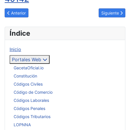
Artículo anterior: Educación. Se Conforma el Sistema de Selecci
Artículo siguie
Anterior
Siguiente
Índice
Inicio
Portales Web
GacetaOficial.io
Constitución
Códigos Civiles
Código de Comercio
Códigos Laborales
Códigos Penales
Códigos Tributarios
LOPNNA