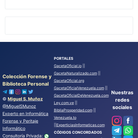
PORTALES
GacetaOficial.io
||
GacetaNaturalizado.com
||
Colección Forense y
GacetaOficial.org
Biblioteca Personal
GacetaOficialVenezuela.com
||
Nuestras
GacetaOficialDeVenezuela.com
©
Miguel S. Muñoz
redes
Ley.com.ve
||
@MiguelSMunoz
sociales
BibliaProsperidad.com
||
Experto en Informática
Venezuela.to
Forense y Peritaje
||
ExperticiasInformaticas.com
Informático
CÓDIGOS CONCORDADOS
Consultoría Privada: