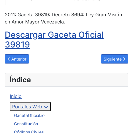
2011: Gaceta 39819: Decreto 8694: Ley Gran Misión
en Amor Mayor Venezuela.
Descargar Gaceta Oficial
39819
Artículo anterior: Ley Gran Misión en Amor Mayor Venezuela: Ga
Artículo siguie
Anterior
Siguiente
Índice
Inicio
Portales Web
GacetaOficial.io
Constitución
Códigos Civiles