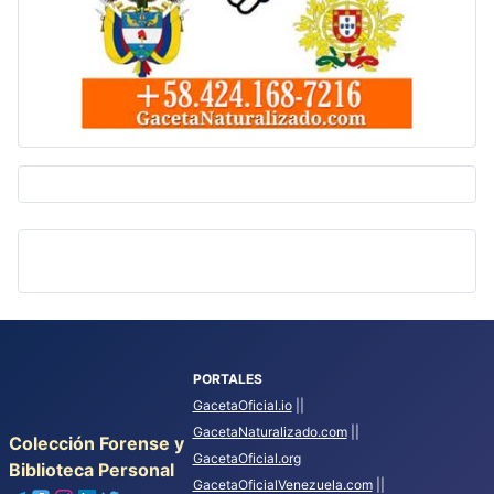
PORTALES
GacetaOficial.io
||
GacetaNaturalizado.com
||
Colección Forense y
GacetaOficial.org
Biblioteca Personal
GacetaOficialVenezuela.com
||