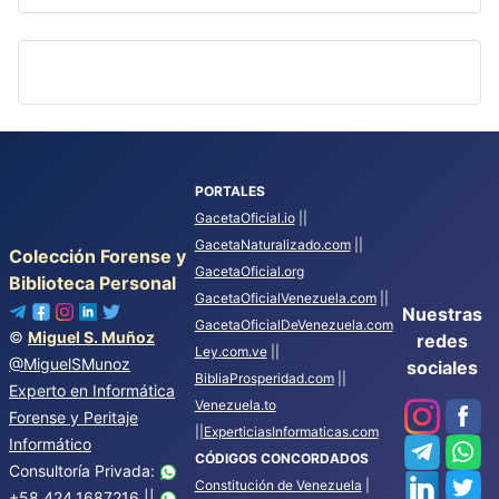
PORTALES
GacetaOficial.io
||
GacetaNaturalizado.com
||
Colección Forense y
GacetaOficial.org
Biblioteca Personal
GacetaOficialVenezuela.com
||
Nuestras
GacetaOficialDeVenezuela.com
©
Miguel S. Muñoz
redes
Ley.com.ve
||
@MiguelSMunoz
sociales
BibliaProsperidad.com
||
Experto en Informática
Venezuela.to
Forense y Peritaje
||
ExperticiasInformaticas.com
Informático
CÓDIGOS CONCORDADOS
Consultoría Privada:
Constitución de Venezuela
|
+58.424.1687216
||