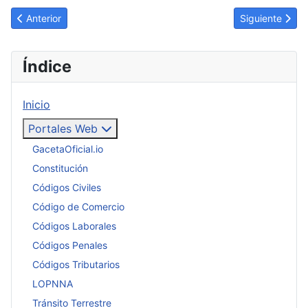
Artículo anterior: Decreto 9284. Se cambia la Denominación del
Artículo sigui
Anterior
Siguiente
Índice
Inicio
Portales Web
GacetaOficial.io
Constitución
Códigos Civiles
Código de Comercio
Códigos Laborales
Códigos Penales
Códigos Tributarios
LOPNNA
Tránsito Terrestre