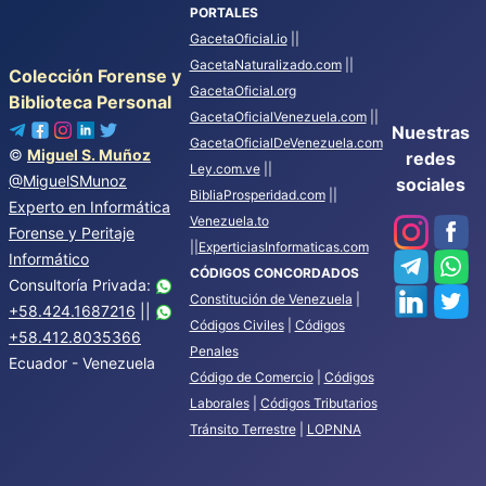
PORTALES
GacetaOficial.io
||
GacetaNaturalizado.com
||
Colección Forense y
GacetaOficial.org
Biblioteca Personal
GacetaOficialVenezuela.com
||
Nuestras
GacetaOficialDeVenezuela.com
©
Miguel S. Muñoz
redes
Ley.com.ve
||
@MiguelSMunoz
sociales
BibliaProsperidad.com
||
Experto en Informática
Venezuela.to
Forense y Peritaje
||
ExperticiasInformaticas.com
Informático
CÓDIGOS CONCORDADOS
Consultoría Privada:
Constitución de Venezuela
|
+58.424.1687216
||
Códigos Civiles
|
Códigos
+58.412.8035366
Penales
Ecuador - Venezuela
Código de Comercio
|
Códigos
Laborales
|
Códigos Tributarios
Tránsito Terrestre
|
LOPNNA