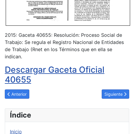
2015: Gaceta 40655: Resolución: Proceso Social de
Trabajo: Se regula el Registro Nacional de Entidades
de Trabajo (Rnet en los Términos que en ella se
indican.
Descargar Gaceta Oficial
40655
Artículo anterior: SENIAT. Formalidades para el Marcaje del Pre
Artículo sigui
Anterior
Siguiente
Índice
Inicio