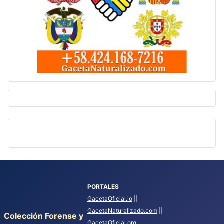
PORTALES
GacetaOficial.io
||
GacetaNaturalizado.com
||
Colección Forense y
GacetaOficial.org