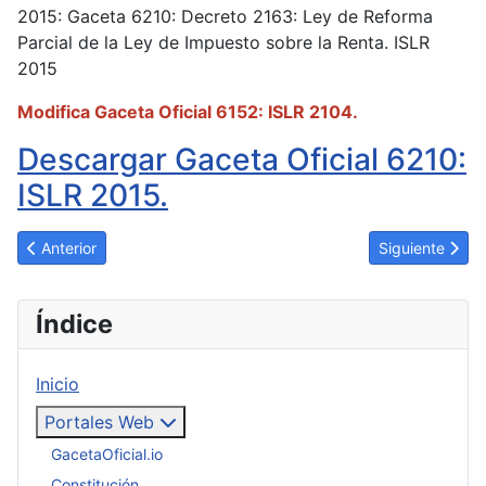
2015: Gaceta 6210: Decreto 2163: Ley de Reforma
Parcial de la Ley de Impuesto sobre la Renta. ISLR
2015
Modifica Gaceta Oficial 6152: ISLR 2104.
Descargar Gaceta Oficial 6210:
ISLR 2015.
Artículo anterior: Decreto 1496. Se Decreta Zona Económica Es
Artículo sigui
Anterior
Siguiente
Índice
Inicio
Portales Web
GacetaOficial.io
Constitución