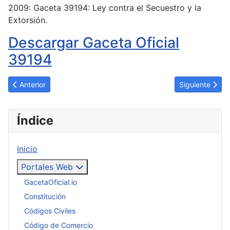
2009: Gaceta 39194: Ley contra el Secuestro y la
Extorsión.
Descargar Gaceta Oficial
39194
Artículo anterior: Ley de Reforma Parcial de la Ley sobre la C
Artículo sigui
Anterior
Siguiente
Índice
Inicio
Portales Web
GacetaOficial.io
Constitución
Códigos Civiles
Código de Comercio