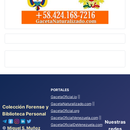
PORTALES
GacetaOficial.io
||
GacetaNaturalizado.com
||
Colección Forense y
GacetaOficial.org
Biblioteca Personal
GacetaOficialVenezuela.com
||
Nuestras
GacetaOficialDeVenezuela.com
©
Miguel S. Muñoz
redes