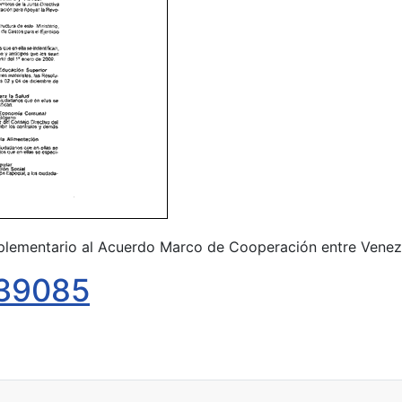
ementario al Acuerdo Marco de Cooperación entre Venezue
 39085
l Convenio Básico sobre Cooperación Económica, Industrial, Tecnológ