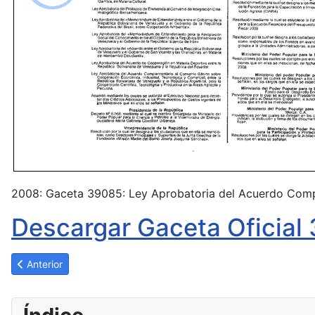
2008: Gaceta 39085: Ley Aprobatoria del Acuerdo Compl
Descargar Gaceta Oficial
Artículo anterior: Ley Aprobatoria del Acuerdo de Cooperación a
Anterior