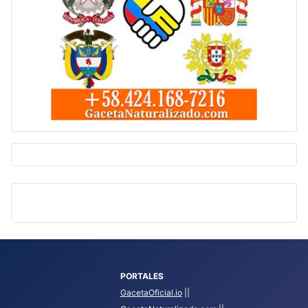
PORTALES
GacetaOficial.io
||