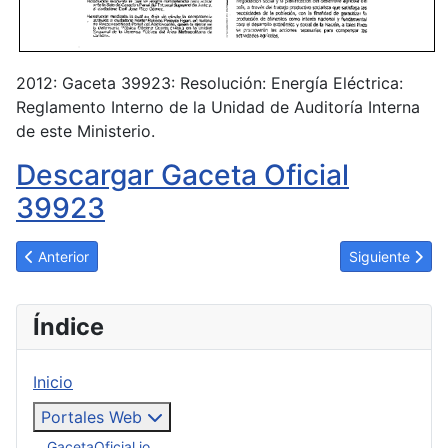
2012: Gaceta 39923: Resolución: Energía Eléctrica:
Reglamento Interno de la Unidad de Auditoría Interna
de este Ministerio.
Descargar Gaceta Oficial
39923
Artículo anterior: Decreto 8959. Se dicta la Reforma del Regla
Artículo siguie
Anterior
Siguiente
Índice
Inicio
Portales Web
GacetaOficial.io